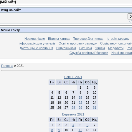
[
Мій сайт
]
Вхід на сайт
У
С
Меню сайту
Новини ліцею
Візитна картка
Про село Дихтинець
Історія закладу
Інформація для учителів
Освітні програми закладу
Соціально-психологі
Дистанційне навчання
Випускникам
Батькам
Учням
Медалісти
Роз
Служба освітньої безпеки
Наші мецена
Головна
»
2021
Січень 2021
Пн
Вт
Ср
Чт
Пт
Сб
Нд
1
2
3
4
5
6
7
8
9
10
11
12
13
14
15
16
17
18
19
20
21
22
23
24
25
26
27
28
29
30
31
Березень 2021
Пн
Вт
Ср
Чт
Пт
Сб
Нд
1
2
3
4
5
6
7
8
9
10
11
12
13
14