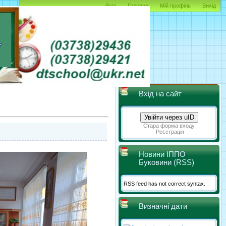
Вхід
Головна
Мій профіль
Вихід
Вхід на сайт
Увійти через uID
Стара форма входу
Реєстрація
Новини ІППО
Буковини (RSS)
RSS feed has not correct syntax.
Визначні дати