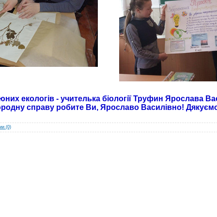
 юних екологів - учителька біології Труфин Ярослава Ва
ородну справу робите Ви, Ярославо Василівно! Дякуєм
и (0)