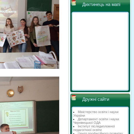
Дихтинець на мапі
Дружні сайти
Міністерство освіти і науки
України
Департамент освіти і науки
Чернівецької ОДА
Інститут післядипломної
педагогічної освіти
Центр професійного розвитку