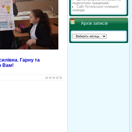
педагогічних працівників
Сайт Путильської селищної
громади
Архів записів
силівна. Гарну та
о Вам!