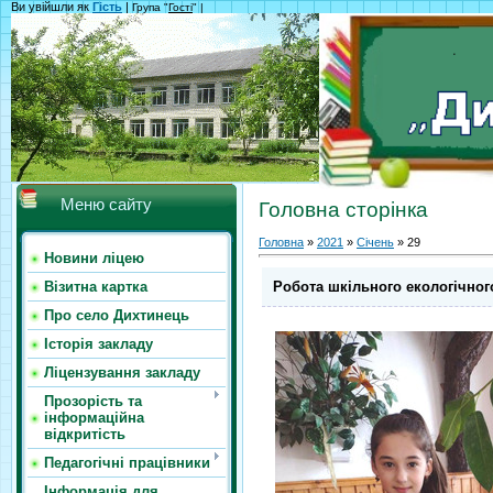
Ви увійшли як
Гість
|
Група "
Гості
" |
Меню сайту
Головна сторінка
Головна
»
2021
»
Січень
»
29
Новини ліцею
Робота шкільного екологічног
Візитна картка
Про село Дихтинець
Історія закладу
Ліцензування закладу
Прозорість та
інформаційна
відкритість
Педагогічні працівники
Інформація для