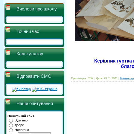
Вислови про школу
Точний час
Калькулятор
Керівник гуртка
благ
Відправити СМС
Просмотров:
256
|
Дата:
29.01.2021
|
Комментари
Наше опитування
Оцініть мій сайт
Відмінно
Добре
Непогано