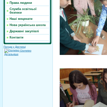
Права людини
Служба освітньої
безпеки
Наші меценати
Нова українська школа
Державні закупівлі
Контакти
Погода у Дихтинці
Gismeteo
Детальніше