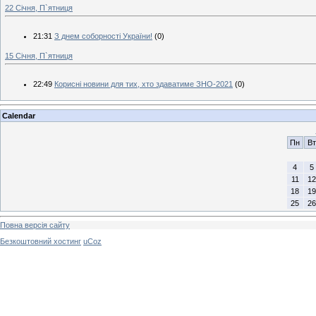
22 Січня, П`ятниця
21:31
З днем соборності України!
(0)
15 Січня, П`ятниця
22:49
Корисні новини для тих, хто здаватиме ЗНО-2021
(0)
Calendar
Пн
Вт
4
5
11
12
18
19
25
26
Повна версія сайту
Безкоштовний хостинг
uCoz