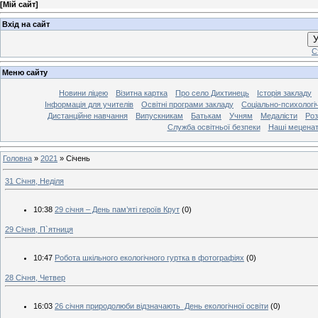
[
Мій сайт
]
Вхід на сайт
У
С
Меню сайту
Новини ліцею
Візитна картка
Про село Дихтинець
Історія закладу
Інформація для учителів
Освітні програми закладу
Соціально-психологі
Дистанційне навчання
Випускникам
Батькам
Учням
Медалісти
Роз
Служба освітньої безпеки
Наші мецена
Головна
»
2021
»
Січень
31 Січня, Неділя
10:38
29 січня – День пам’яті героїв Крут
(0)
29 Січня, П`ятниця
10:47
Робота шкільного екологічного гуртка в фотографіях
(0)
28 Січня, Четвер
16:03
26 січня природолюби відзначають День екологічної освіти
(0)