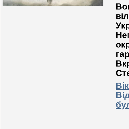
Во
ві
Укр
Не
ок
га
Вк
Ст
Вік
Від
бу