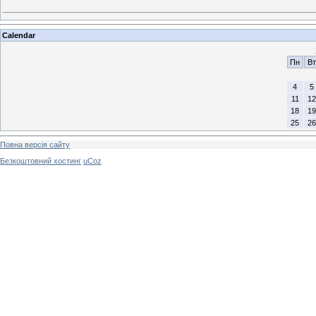
Calendar
Пн
Вт
4
5
11
12
18
19
25
26
Повна версія сайту
Безкоштовний хостинг
uCoz