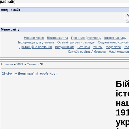
[
Мій сайт
]
Вхід на сайт
У
С
Меню сайту
Новини ліцею
Візитна картка
Про село Дихтинець
Історія закладу
Інформація для учителів
Освітні програми закладу
Соціально-психологі
Дистанційне навчання
Випускникам
Батькам
Учням
Медалісти
Роз
Служба освітньої безпеки
Наші мецена
Головна
»
2021
»
Січень
»
31
29 січня – День пам’яті героїв Крут
Бі
іс
на
1
ук