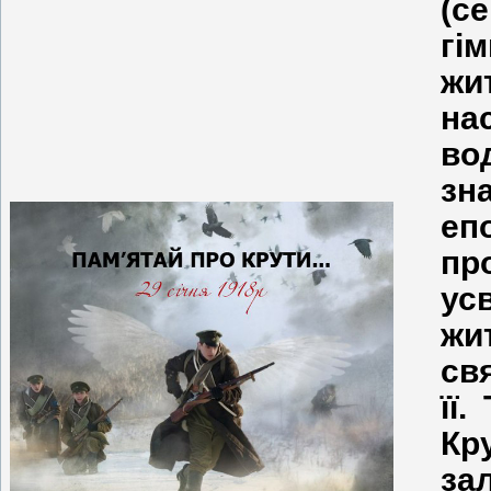
(с
гі
жи
на
во
зн
е
пр
ус
жи
св
її.
К
за