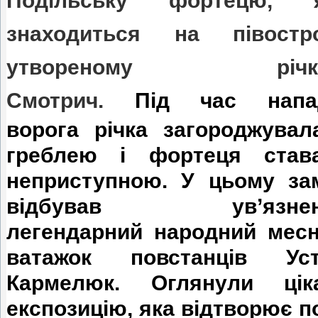
Подільську фортецю, 
знаходиться на півостро
утвореному річк
Смотрич.
Під час напа
ворога річка загороджувал
греблею і фортеця став
неприступною. У цьому за
відбував ув’язнен
легендарний народний месн
ватажок повстанців Ус
Кармелюк. Оглянули цік
експозицію, яка відтворює по