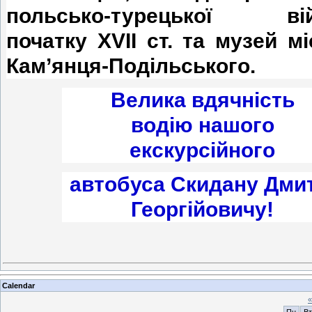
польсько-турецької ві
початку XVII ст. та музей мі
Кам’янця-Подільського.
Велика вдячність
водію
нашого
екскурсійного
автобуса
Скидану Дми
Георгійовичу!
Calendar
«