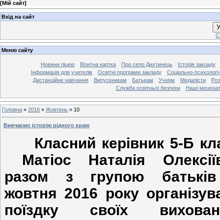
[
Мій сайт
]
Вхід на сайт
У
С
Меню сайту
Новини ліцею
Візитна картка
Про село Дихтинець
Історія закладу
Інформація для учителів
Освітні програми закладу
Соціально-психологі
Дистанційне навчання
Випускникам
Батькам
Учням
Медалісти
Роз
Служба освітньої безпеки
Наші мецена
Головна
»
2016
»
Жовтень
»
10
Вивчаємо історію рідного краю
Класний керівник 5-Б кл
Матіос Наталія Олексії
разом з групою батькі
жовтня 2016 року організув
поїздку своїх вихован