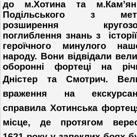
до м.Хотина та м.Кам’ян
Подільського з мет
розширення кругозор
поглиблення знань з історії
героїчного минулого наш
народу. Вони відвідали вели
оборонні фортеці на річ
Дністер та Смотрич.
Вел
враження на екскурсан
справила Хотинська фортец
місце, де протягом вере
1621 року у запеклих боях б