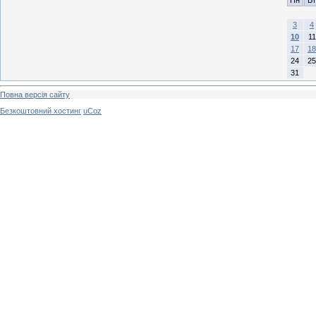
Пн
Вт
3
4
10
11
17
18
24
25
31
Повна версія сайту
Безкоштовний хостинг
uCoz