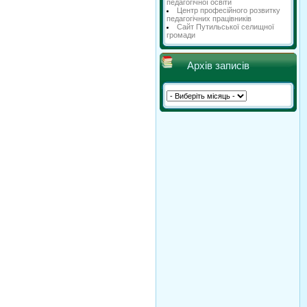
педагогічної освіти
Центр професійного розвитку
педагогічних працівників
Сайт Путильської селищної
громади
Архів записів