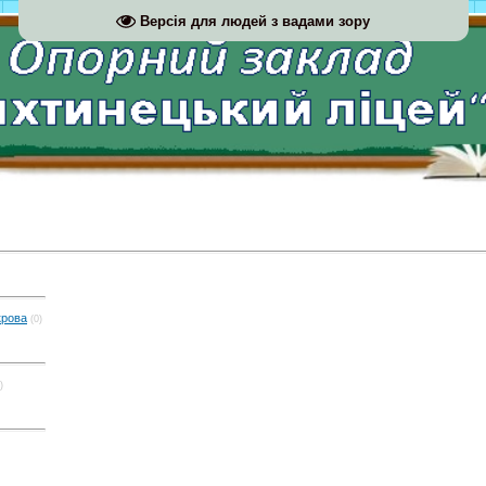
Версія для людей з вадами зору
крова
(0)
)