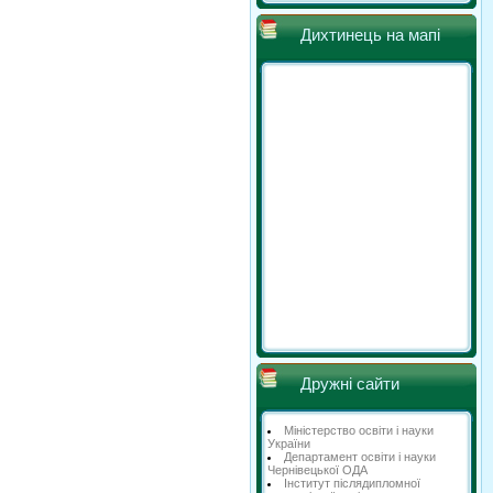
Дихтинець на мапі
Дружні сайти
Міністерство освіти і науки
України
Департамент освіти і науки
Чернівецької ОДА
Інститут післядипломної