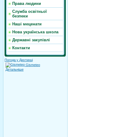
Права людини
Служба освітньої
безпеки
Наші меценати
Нова українська школа
Державні закупівлі
Контакти
Погода у Дихтинці
Gismeteo
Детальніше