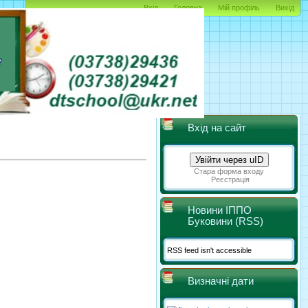
Вхід
Головна
Мій профіль
Вихід
Вхід на сайт
Увійти через uID
Стара форма входу
Реєстрація
Новини ІППО
Буковини (RSS)
RSS feed isn't accessible
Визначні дати