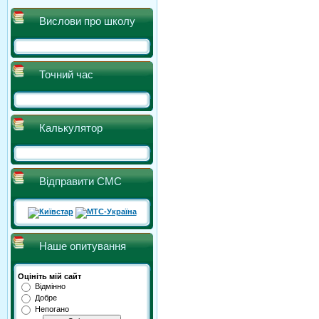
Вислови про школу
Точний час
Калькулятор
Відправити СМС
Наше опитування
Оцініть мій сайт
Відмінно
Добре
Непогано