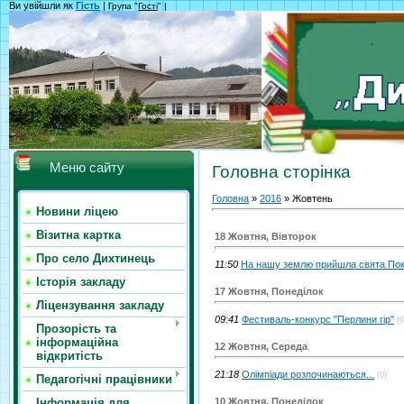
Ви увійшли як
Гість
|
Група "
Гості
" |
Меню сайту
Головна сторінка
Головна
»
2016
»
Жовтень
Новини ліцею
Візитна картка
18 Жовтня, Вівторок
Про село Дихтинець
11:50
На нашу землю прийшла свята По
Історія закладу
17 Жовтня, Понеділок
Ліцензування закладу
09:41
Фестиваль-конкурс "Перлини гір"
(0
Прозорість та
інформаційна
12 Жовтня, Середа
відкритість
21:18
Олімпіади розпочинаються...
(0)
Педагогічні працівники
10 Жовтня, Понеділок
Інформація для