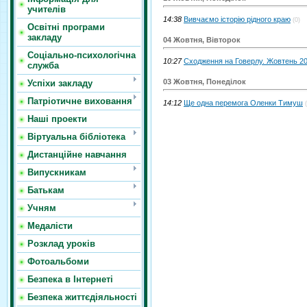
учителів
14:38
Вивчаємо історію рідного краю
(0)
Освітні програми
закладу
04 Жовтня, Вівторок
Соціально-психологічна
10:27
Сходження на Говерлу. Жовтень 20
служба
03 Жовтня, Понеділок
Успіхи закладу
Патріотичне виховання
14:12
Ще одна перемога Оленки Тимуш
Наші проекти
Віртуальна бібліотека
Дистанційне навчання
Випускникам
Батькам
Учням
Медалісти
Розклад уроків
Фотоальбоми
Безпека в Інтернеті
Безпека життєдіяльності