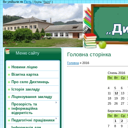
Ви увійшли як
Гість
|
Група "
Гості
" |
Меню сайту
Головна сторінка
Головна
»
2016
Новини ліцею
Січень 2016
Візитна картка
Пн
Вт
Ср
Про село Дихтинець
4
5
6
Історія закладу
11
12
13
Ліцензування закладу
18
19
20
25
26
27
Прозорість та
інформаційна
Березень 201
відкритість
Пн
Вт
Ср
Педагогічні працівники
1
2
7
8
9
Інформація для