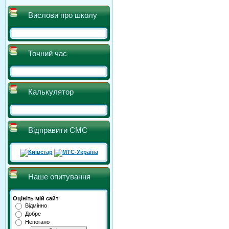
Вислови про школу
Точний час
Калькулятор
Відправити СМС
Наше опитування
Оцініть мій сайт
Відмінно
Добре
Непогано