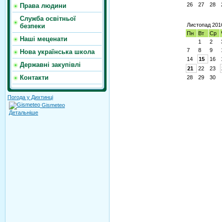
26
27
28
Права людини
Служба освітньої
Листопад 201
безпеки
Пн
Вт
Ср
Наші меценати
1
2
7
8
9
Нова українська школа
14
15
16
Державні закупівлі
21
22
23
Контакти
28
29
30
Погода у Дихтинці
Gismeteo
Детальніше