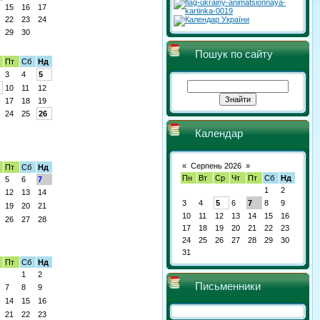
15
16
17
22
23
24
29
30
Пошук по сайту
Пт
Сб
Нд
3
4
5
10
11
12
17
18
19
24
25
26
Календар
«
Серпень 2026
»
Пт
Сб
Нд
Пн
Вт
Ср
Чт
Пт
Сб
Нд
5
6
7
1
2
12
13
14
3
4
5
6
7
8
9
19
20
21
10
11
12
13
14
15
16
26
27
28
17
18
19
20
21
22
23
24
25
26
27
28
29
30
31
Пт
Сб
Нд
1
2
Письменники
7
8
9
14
15
16
21
22
23