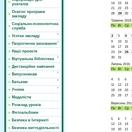
14
15
16
учителів
21
22
23
Освітні програми
28
29
30
закладу
Травень 2016
Соціально-психологічна
Пн
Вт
Ср
служба
Успіхи закладу
2
3
4
9
10
11
Патріотичне виховання
16
17
18
Наші проекти
23
24
25
30
31
Віртуальна бібліотека
Липень 2016
Дистанційне навчання
Пн
Вт
Ср
Випускникам
4
5
6
Батькам
11
12
13
Учням
18
19
20
25
26
27
Медалісти
Вересень 201
Розклад уроків
Пн
Вт
Ср
Фотоальбоми
5
6
7
Безпека в Інтернеті
12
13
14
Безпека життєдіяльності
19
20
21