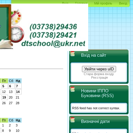
Вхід
Головна
Мій профіль
Вихід
Вхід на сайт
Увійти через uID
Стара форма входу
Реєстрація
Пт
Сб
Нд
5
6
7
Новини ІППО
12
13
14
Буковини (RSS)
19
20
21
26
27
28
RSS feed has not correct syntax.
Пт
Сб
Нд
Визначні дати
1
2
3
8
9
10