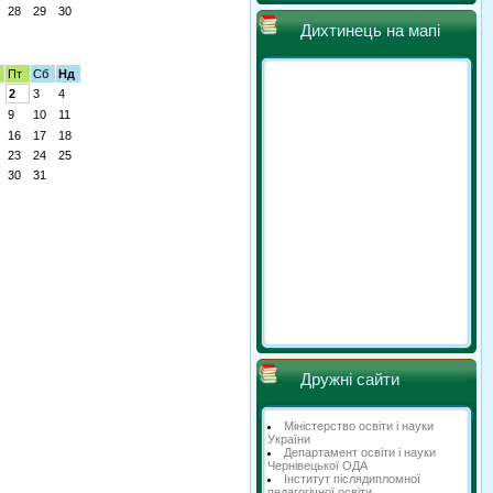
28
29
30
Дихтинець на мапі
Пт
Сб
Нд
2
3
4
9
10
11
16
17
18
23
24
25
30
31
Дружні сайти
Міністерство освіти і науки
України
Департамент освіти і науки
Чернівецької ОДА
Інститут післядипломної
педагогічної освіти