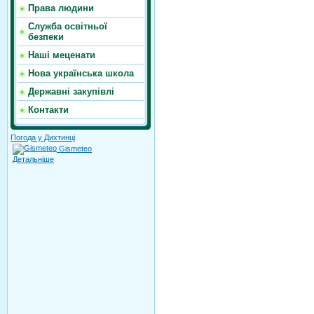
Права людини
Служба освітньої
безпеки
Наші меценати
Нова українська школа
Державні закупівлі
Контакти
Погода у Дихтинці
Gismeteo
Детальніше