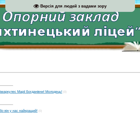
Версія для людей з вадами зору
маркулес Марії Богданівни! Молодець!
(0)
о він у нас найкращий!
(0)