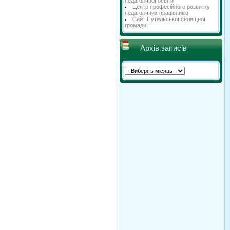
педагогічної освіти
Центр професійного розвитку
педагогічних працівників
Сайт Путильської селищної
громади
Архів записів