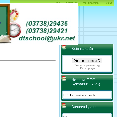
Вхід
Головна
Мій профіль
Вихід
Вхід на сайт
Увійти через uID
Стара форма входу
Реєстрація
Новини ІППО
Буковини (RSS)
RSS feed isn't accessible
Визначні дати