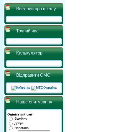
Вислови про школу
Точний час
Калькулятор
Відправити СМС
Наше опитування
Оцініть мій сайт
Відмінно
Добре
Непогано