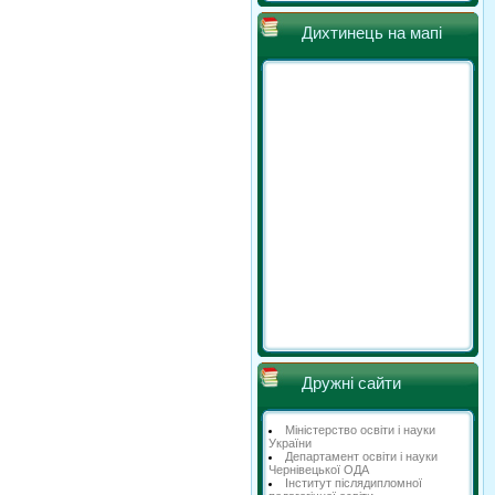
Дихтинець на мапі
Дружні сайти
Міністерство освіти і науки
України
Департамент освіти і науки
Чернівецької ОДА
Інститут післядипломної