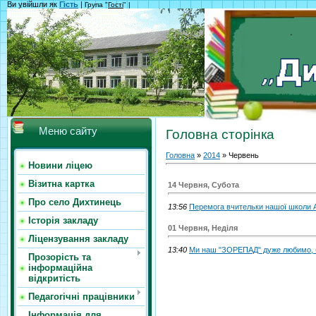
Ви увійшли як
Гість
|
Група "
Гості
" |
Меню сайту
Головна сторінка
Головна
»
2014
»
Червень
Новини ліцею
Візитна картка
14 Червня, Субота
Про село Дихтинець
13:56
Перемога вчительки нашої школи А
Історія закладу
01 Червня, Неділя
Ліцензування закладу
13:40
Ми наш "ЗОРЕПАД" дуже любимо, б
Прозорість та
інформаційна
відкритість
Педагогічні працівники
Інформація для