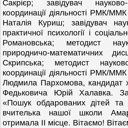
Сакрієр; завідувач науков
координації діяльності РМК/ММ
Наталія Куриш; завідувач нау
практичної психології і соціал
Романовська; методист наук
природничо-математичних д
Скрипська; методист науков
координації діяльності РМК/ММ
Людмила Пархомова, кандидат х
Федьковича Юрій Халавка. За
«Пошук обдарованих дітей та 
вчителька нашої школи Амар
отримала ІІ місце. Вітаємо! Віта