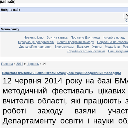
[
Мій сайт
]
Вхід на сайт
У
С
Меню сайту
Новини ліцею
Візитна картка
Про село Дихтинець
Історія закладу
Інформація для учителів
Освітні програми закладу
Соціально-психологі
Дистанційне навчання
Випускникам
Батькам
Учням
Медалісти
Роз
Служба освітньої безпеки
Наші мецена
Головна
»
2014
»
Червень
»
14
Перемога вчительки нашої школи Амаркулес Марії Богданівни! Молодець!
12 червня 2014 року на базі БМ
методичний фестиваль цікавих
вчителів області, які працюють
роботі заходу взяли участ
Департаменту освіти і науки об