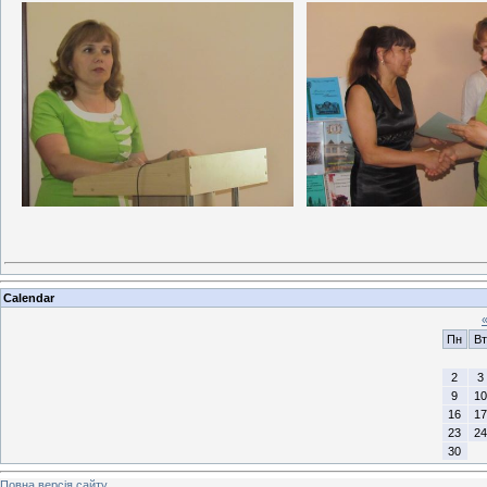
Calendar
Пн
Вт
2
3
9
10
16
17
23
24
30
Повна версія сайту