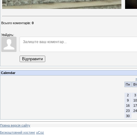
Всього коментарів
:
0
Увійдіть:
Відправити
Calendar
Пн
Вт
2
3
9
10
16
17
23
24
30
Повна версія сайту
Безкоштовний хостинг
uCoz