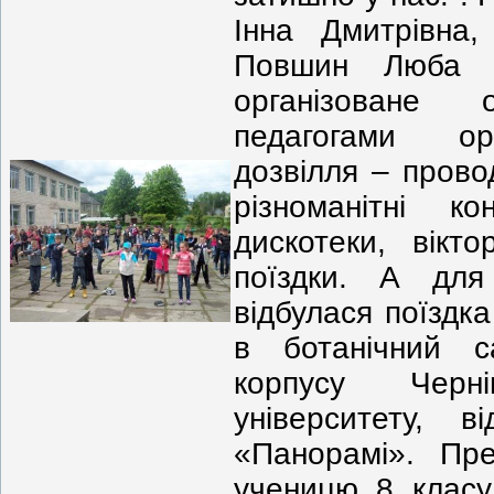
Інна Дмитрівна,
Повшин Люба П
організоване 
педагогами орг
дозвілля – провод
різноманітні ко
дискотеки, вікто
поїздки. А дл
відбулася поїздка
в ботанічний са
корпусу Черні
університету, 
«Панорамі». Пр
ученицю 8 класу