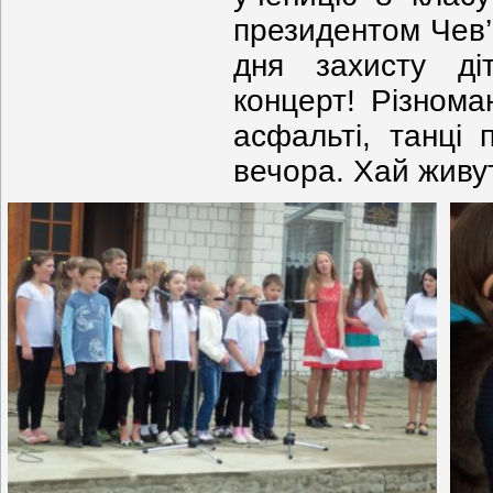
президентом Чев’
дня захисту діт
концерт! Різнома
асфальті, танці
вечора. Хай живут