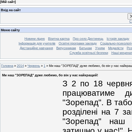
[
Мій сайт
]
Вхід на сайт
У
С
Меню сайту
Новини ліцею
Візитна картка
Про село Дихтинець
Історія закладу
Інформація для учителів
Освітні програми закладу
Соціально-психологі
Дистанційне навчання
Випускникам
Батькам
Учням
Медалісти
Роз
Служба освітньої безпеки
Наші мецена
Головна
»
2014
»
Червень
»
1
»
Ми наш "ЗОРЕПАД" дуже любимо, бо він у нас найкра
Ми наш "ЗОРЕПАД" дуже любимо, бо він у нас найкращий!
З 2 по 18 червн
працюватиме ди
"Зорепад". В табо
розділені на 7 за
"Зорепад" наш
затишно у нас!".