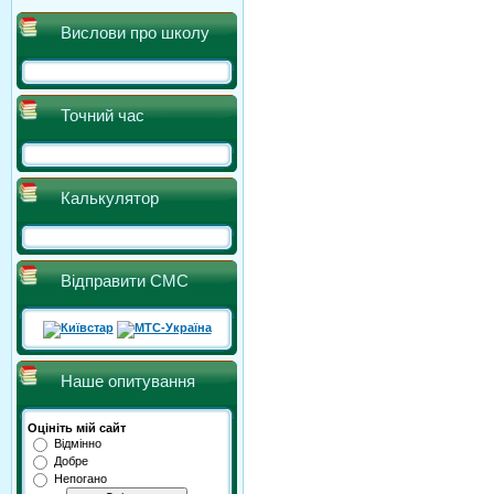
Вислови про школу
Точний час
Калькулятор
Відправити СМС
Наше опитування
Оцініть мій сайт
Відмінно
Добре
Непогано