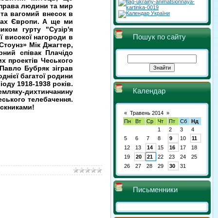
 права людини та мир
 та вагомий внесок в
енах Європи. А ще ми
иком гурту "Сузiр'я
Пошук по сайту
єї високої нагороди в
 Стоунз» Мік Джагтер,
рний співак Плачідо
их проектів Чеського
 Павло Бубряк зіграв
однієї багатої родини
іоду 1918-1938 років.
Календар
мляку-дихтинчанину
ського телебачення.
ускниками!
«
Травень 2014
»
Пн
Вт
Ср
Чт
Пт
Сб
Нд
1
2
3
4
5
6
7
8
9
10
11
12
13
14
15
16
17
18
19
20
21
22
23
24
25
26
27
28
29
30
31
Письменники