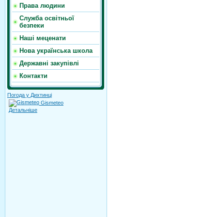
Права людини
Служба освітньої
безпеки
Наші меценати
Нова українська школа
Державні закупівлі
Контакти
Погода у Дихтинці
Gismeteo
Детальніше