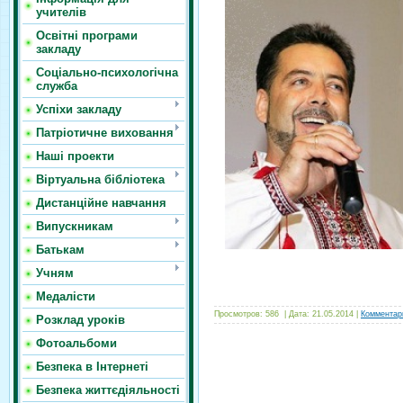
учителів
Освітні програми
закладу
Соціально-психологічна
служба
Успіхи закладу
Патріотичне виховання
Наші проекти
Віртуальна бібліотека
Дистанційне навчання
Випускникам
Батькам
Учням
Медалісти
Просмотров:
586
|
Дата:
21.05.2014
|
Комментари
Розклад уроків
Фотоальбоми
Безпека в Інтернеті
Безпека життєдіяльності