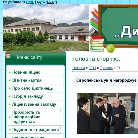
Ви увійшли як
Гість
|
Група "
Гості
" |
Меню сайту
Головна сторінка
Головна
»
2014
»
Травень
»
21
Новини ліцею
Європейська унія нагороджує 
Візитна картка
Про село Дихтинець
Історія закладу
Ліцензування закладу
Прозорість та
інформаційна
відкритість
Педагогічні працівники
Інформація для