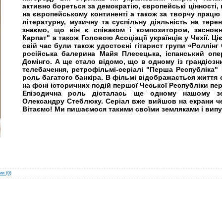
активно бореться за демократію, європейські цінності,
на європейському континенті а також за творчу працю
літературну, музичну та суспільну діяльність на тер
знаємо, що він є співаком і композитором, засновн
Карпат" а також Головою Асоціації українців у Чехії. Ці
свій час були також удостоєні гітарист групи «Роллінг
російська балерина Майя Плесецька, іспанський опе
Домінго. А ще стало відомо, що в одному із грандіозн
телебачення, ретрофільмі-серіалі "Перша Республіка"
роль багатого банкіра. В фільмі відображається життя 
на фоні історичних подій першої Чеської Республіки пер
Епізодична роль дісталась ще одному нашому зе
Олександру Стеблюку. Серіал вже вийшов на екрани че
Вітаємо! Ми пишаємося такими своїми земляками і вип
и (0)