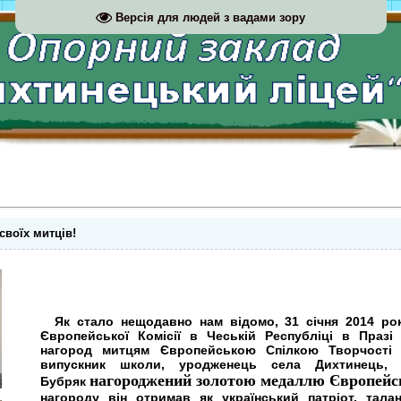
Версія для людей з вадами зору
своїх митців!
Як стало нещодавно нам відомо, 31 січня 2014 рок
Європейської Комісії в Чеській Республіці в Празі
нагород митцям Європейською Спілкою Творчості 
випускник школи, уродженець села Дихтинець,
нагороджений золотою медаллю Європейськ
Бубряк
нагороду він отримав як український патріот, тал