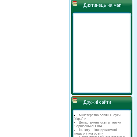
Дихтинець на мапі
Дружні сайти
Міністерство освіти і науки
України
Департамент освіти і науки
Чернівецької ОДА
Інститут післядипломної
педагогічної освіти