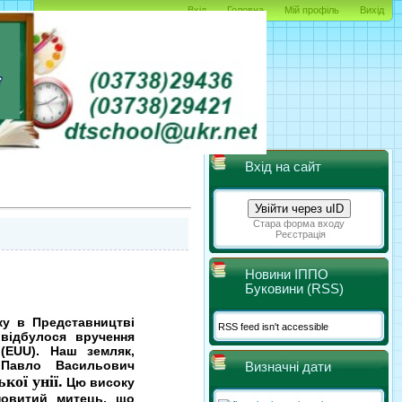
Вхід
Головна
Мій профіль
Вихід
Вхід на сайт
Увійти через uID
Стара форма входу
Реєстрація
Новини ІППО
Буковини (RSS)
у в Представництві
RSS feed isn't accessible
 відбулося вручення
(EUU). Наш земляк,
 Павло Васильович
Визначні дати
ої унії.
Цю високу
ановитий митець, що