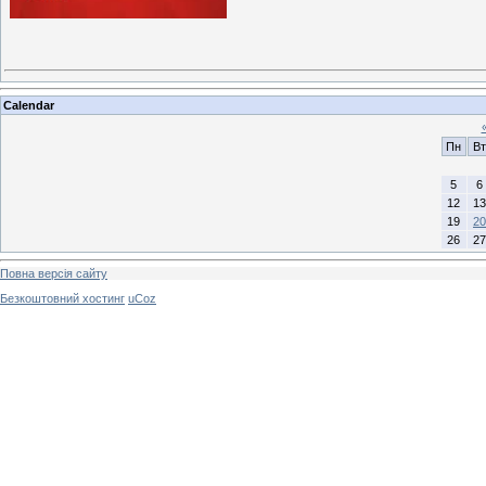
Calendar
Пн
Вт
5
6
12
13
19
20
26
27
Повна версія сайту
Безкоштовний хостинг
uCoz