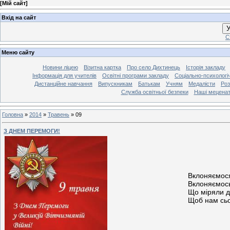
[
Мій сайт
]
Вхід на сайт
У
С
Меню сайту
Новини ліцею
Візитна картка
Про село Дихтинець
Історія закладу
Інформація для учителів
Освітні програми закладу
Соціально-психологі
Дистанційне навчання
Випускникам
Батькам
Учням
Медалісти
Роз
Служба освітньої безпеки
Наші мецена
Головна
»
2014
»
Травень
»
09
З ДНЕМ ПЕРЕМОГИ!
Вклоняємося
Вклоняємось
Що міряли до
Щоб нам сьо