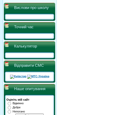
Вислови про школу
Точний час
Калькулятор
Відправити СМС
Наше опитування
Оцініть мій сайт
Відмінно
Добре
Непогано