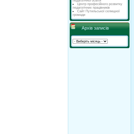
педагогічної освіти
Центр професійного розвитку
педагогічних працівників
Сайт Путильської селищної
громади
Архів записів