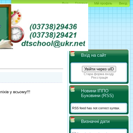
Вхід
Головна
Мій профіль
Вихід
Вхід на сайт
Увійти через uID
Стара форма входу
Реєстрація
Новини ІППО
піхів у всьому!!!
Буковини (RSS)
RSS feed has not correct syntax.
Визначні дати