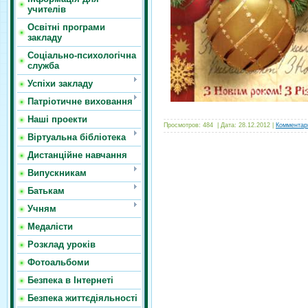
учителів
Освітні програми
закладу
Соціально-психологічна
служба
Успіхи закладу
Патріотичне виховання
Наші проекти
Просмотров:
484
|
Дата:
28.12.2012
|
Комментари
Віртуальна бібліотека
Дистанційне навчання
Випускникам
Батькам
Учням
Медалісти
Розклад уроків
Фотоальбоми
Безпека в Інтернеті
Безпека життєдіяльності