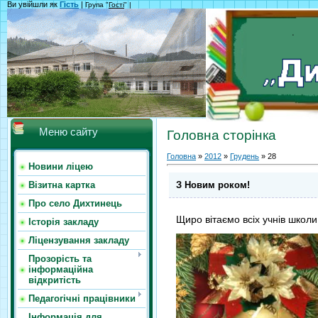
Ви увійшли як
Гість
|
Група "
Гості
" |
Меню сайту
Головна сторінка
Головна
»
2012
»
Грудень
»
28
Новини ліцею
З Новим роком!
Візитна картка
Про село Дихтинець
Щиро вітаємо всіх учнів школи,
Історія закладу
Ліцензування закладу
Прозорість та
інформаційна
відкритість
Педагогічні працівники
Інформація для