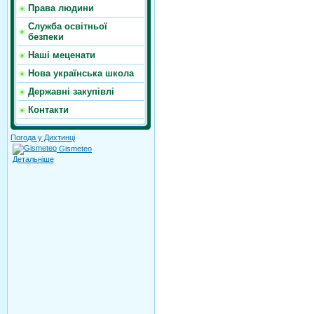
Права людини
Служба освітньої
безпеки
Наші меценати
Нова українська школа
Державні закупівлі
Контакти
Погода у Дихтинці
Gismeteo
Детальніше