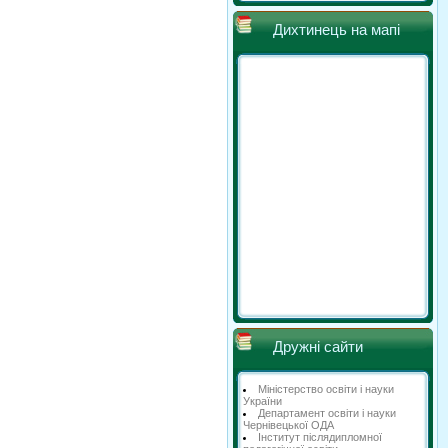
Дихтинець на мапі
Дружні сайти
Міністерство освіти і науки
України
Департамент освіти і науки
Чернівецької ОДА
Інститут післядипломної