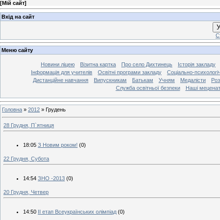
[
Мій сайт
]
Вхід на сайт
У
С
Меню сайту
Новини ліцею
Візитна картка
Про село Дихтинець
Історія закладу
Інформація для учителів
Освітні програми закладу
Соціально-психологі
Дистанційне навчання
Випускникам
Батькам
Учням
Медалісти
Роз
Служба освітньої безпеки
Наші мецена
Головна
»
2012
»
Грудень
28 Грудня, П`ятниця
18:05
З Новим роком!
(0)
22 Грудня, Субота
14:54
ЗНО -2013
(0)
20 Грудня, Четвер
14:50
ІІ етап Всеукраїнських олімпіад
(0)