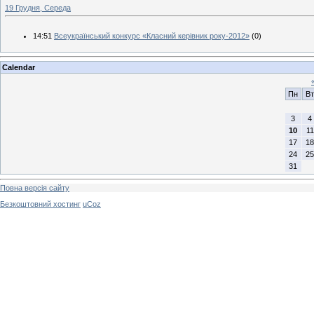
19 Грудня, Середа
14:51
Всеукраїнський конкурс «Класний керівник року-2012»
(0)
Calendar
Пн
Вт
3
4
10
11
17
18
24
25
31
Повна версія сайту
Безкоштовний хостинг
uCoz