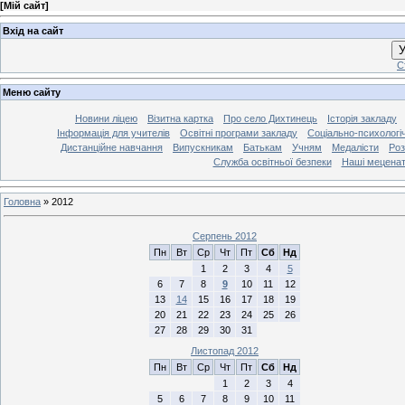
[
Мій сайт
]
Вхід на сайт
У
С
Меню сайту
Новини ліцею
Візитна картка
Про село Дихтинець
Історія закладу
Інформація для учителів
Освітні програми закладу
Соціально-психологі
Дистанційне навчання
Випускникам
Батькам
Учням
Медалісти
Роз
Служба освітньої безпеки
Наші мецена
Головна
»
2012
Серпень 2012
Пн
Вт
Ср
Чт
Пт
Сб
Нд
1
2
3
4
5
6
7
8
9
10
11
12
13
14
15
16
17
18
19
20
21
22
23
24
25
26
27
28
29
30
31
Листопад 2012
Пн
Вт
Ср
Чт
Пт
Сб
Нд
1
2
3
4
5
6
7
8
9
10
11