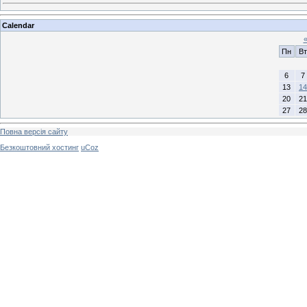
Calendar
Пн
Вт
6
7
13
14
20
21
27
28
Повна версія сайту
Безкоштовний хостинг
uCoz