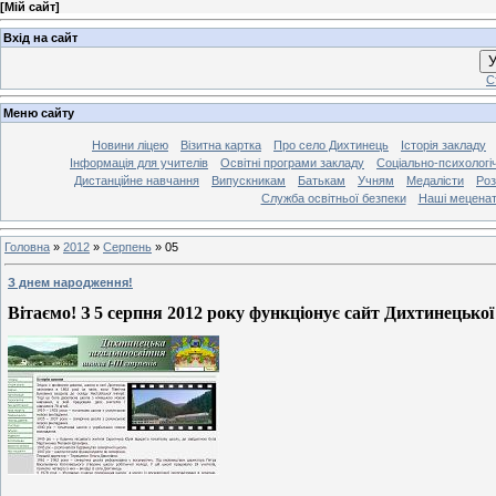
[
Мій сайт
]
Вхід на сайт
У
С
Меню сайту
Новини ліцею
Візитна картка
Про село Дихтинець
Історія закладу
Інформація для учителів
Освітні програми закладу
Соціально-психологі
Дистанційне навчання
Випускникам
Батькам
Учням
Медалісти
Роз
Служба освітньої безпеки
Наші мецена
Головна
»
2012
»
Серпень
»
05
З днем народження!
Вітаємо! З 5 серпня 2012 року функціонує сайт
Дихтинецької 