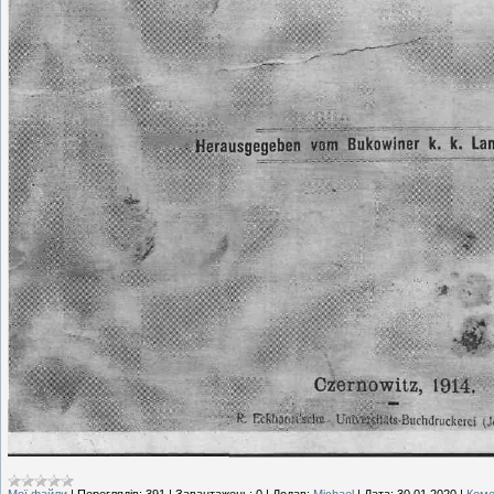
Мої файли
|
Переглядів:
391
|
Завантажень:
0
|
Додав:
Michael
|
Дата:
30.01.2020
|
Коме