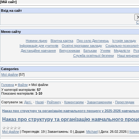
[
Мій сайт
]
Вхід на сайт
У
С
Меню сайту
Новини ліцею
Візитна картка
Про село Дихтинець
Історія закладу
Інформація для учителів
Освітні програми закладу
Соціально-психологі
Дистанційне навчання
Випускникам
Батькам
Учням
Медалісти
Роз
Служба освітньої безпеки
Наші мецена
Categories
Мої файли
[57]
Головна
»
Файли
»
Мої файли
У категорії матеріалів
:
57
Показано матеріалів
:
1-10
Сортувати за
:
Даті
·
Назві
·
Рейтингу
·
Коментарям
·
Завантаженням
·
Переглядам
Наказ про структуру та організацію навчального процесу у 2025-2026 навчально
Наказ про структуру та організацію навчального проце
Мої файли
|
Переглядів:
19
|
Завантажень:
0
|
Додав:
Michael
|
Дата:
26.02.2026
|
Комен