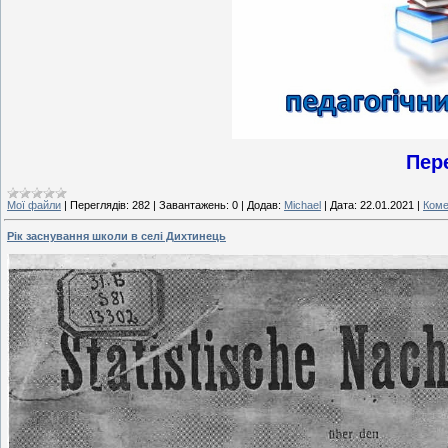
Пер
Мої файли
|
Переглядів:
282
|
Завантажень:
0
|
Додав:
Michael
|
Дата:
22.01.2021
|
Коме
Рік заснування школи в селі Дихтинець