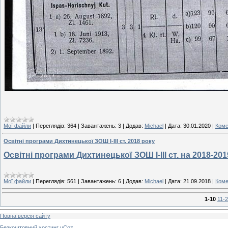
Мої файли
|
Переглядів:
364
|
Завантажень:
3
|
Додав:
Michael
|
Дата:
30.01.2020
|
Коме
Освітні програми Дихтинецької ЗОШ І-ІІІ ст. 2018 року
Освітні програми Дихтинецької ЗОШ І-ІІІ ст. на 2018-201
Мої файли
|
Переглядів:
561
|
Завантажень:
6
|
Додав:
Michael
|
Дата:
21.09.2018
|
Коме
1-10
11-
Повна версія сайту
Безкоштовний хостинг
uCoz