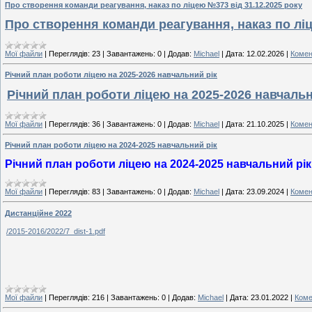
Про створення команди реагування, наказ по ліцею №373 від 31.12.2025 року
Про створення команди реагування, наказ по ліц
Мої файли
|
Переглядів:
23
|
Завантажень:
0
|
Додав:
Michael
|
Дата:
12.02.2026
|
Комен
Річний план роботи ліцею на 2025-2026 навчальний рік
Річний план роботи ліцею на 2025-2026 навчальн
Мої файли
|
Переглядів:
36
|
Завантажень:
0
|
Додав:
Michael
|
Дата:
21.10.2025
|
Комен
Річний план роботи ліцею на 2024-2025 навчальний рік
Річний план роботи ліцею на 2024-2025 навчальний рік
Мої файли
|
Переглядів:
83
|
Завантажень:
0
|
Додав:
Michael
|
Дата:
23.09.2024
|
Комен
Дистанційне 2022
/2015-2016/2022/7_dist-1.pdf
Мої файли
|
Переглядів:
216
|
Завантажень:
0
|
Додав:
Michael
|
Дата:
23.01.2022
|
Коме