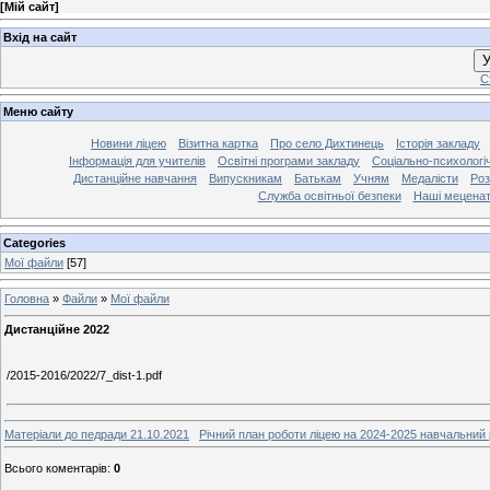
[
Мій сайт
]
Вхід на сайт
У
С
Меню сайту
Новини ліцею
Візитна картка
Про село Дихтинець
Історія закладу
Інформація для учителів
Освітні програми закладу
Соціально-психологі
Дистанційне навчання
Випускникам
Батькам
Учням
Медалісти
Роз
Служба освітньої безпеки
Наші мецена
Categories
Мої файли
[57]
Головна
»
Файли
»
Мої файли
Дистанційне 2022
/2015-2016/2022/7_dist-1.pdf
Матеріали до педради 21.10.2021
Річний план роботи ліцею на 2024-2025 навчальний 
Всього коментарів
:
0