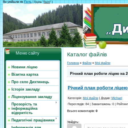
Ви увійшли як
Гість
|
Група "
Гості
" |
Меню сайту
Каталог файлів
Головна
»
Файли
»
Мої файли
Новини ліцею
Річний план роботи ліцею на 2
Візитна картка
Про село Дихтинець
Річний план роботи ліцею
Історія закладу
Ліцензування закладу
Категорія
:
Мої файли
|
Додав
:
Michael
Прозорість та
Переглядів
:
84
|
Завантажень
:
0
|
Рейтинг
інформаційна
Всього коментарів
:
0
відкритість
Педагогічні працівники
Увійдіть:
Інформація для