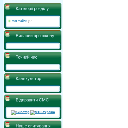
Категорії розділу
Мої файли
[57]
Вислови про школу
Точний час
Калькулятор
Відправити СМС
Наше опитування