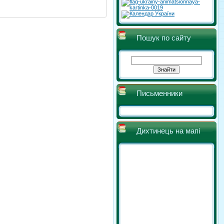
Пошук по сайту
Письменники
Дихтинець на мапі