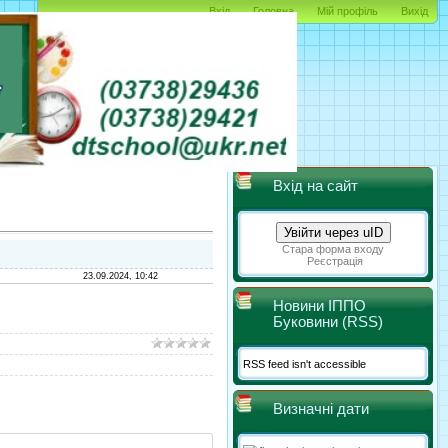
Вхід
Головна
Мій профіль
Вихід
Вхід на сайт
Увійти через uID
Стара форма входу
Реєстрація
23.09.2024, 10:42
Новини ІППО
Буковини (RSS)
RSS feed isn't accessible
Визначні дати