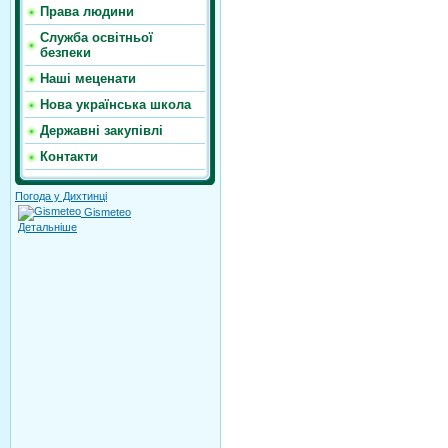
Права людини
Служба освітньої
безпеки
Наші меценати
Нова українська школа
Державні закупівлі
Контакти
Погода у Дихтинці
Gismeteo
Детальніше