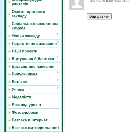
учителів
Освітні програми
закладу
Відправити
Соціально-психологічна
служба
Успіхи закладу
Патріотичне виховання
Наші проекти
Віртуальна бібліотека
Дистанційне навчання
Випускникам
Батькам
Учням
Медалісти
Розклад уроків
Фотоальбоми
Безпека в Інтернеті
Безпека життєдіяльності