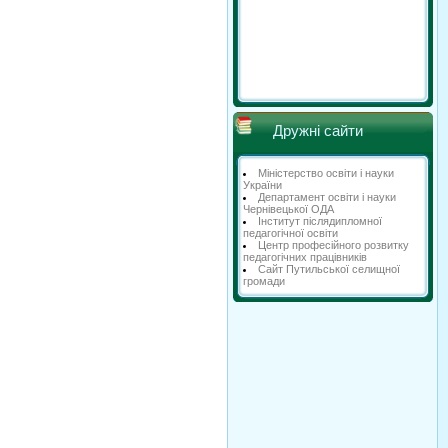
Дружні сайти
Міністерство освіти і науки
України
Департамент освіти і науки
Чернівецької ОДА
Інститут післядипломної
педагогічної освіти
Центр професійного розвитку
педагогічних працівників
Сайт Путильської селищної
громади