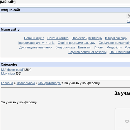
[
Мій сайт
]
Вхід на сайт
У
С
Меню сайту
Новини ліцею
Візитна картка
Про село Дихтинець
Історія закладу
Інформація для учителів
Освітні програми закладу
Соціально-психологі
Дистанційне навчання
Випускникам
Батькам
Учням
Медалісти
Роз
Служба освітньої безпеки
Наші мецена
Categories
Мої фотографії
[264]
Моя сім'я
[33]
Головна
»
Фотоальбом
»
Мої фотографії
»
За участь у конференції
За уча
За участь у конференції