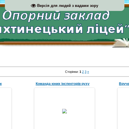
Версія для людей з вадами зору
Сторінки
:
1
2
3
»
к
Команда юних інспекторів руху
Вруче
07.05.2018
Вру
ік.
Команда юних інспекторів руху.
ою.
Викладач - Шміляк Іван Петрович.
Michael