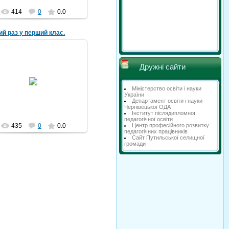
414
0
0.0
й раз у перший клас.
Дружні сайти
07.05.2018
ший раз у перший клас. 1964
рік
Міністерство освіти і науки
України
Michael
Департамент освіти і науки
Чернівецької ОДА
Інститут післядипломної
педагогічної освіти
Центр професійного розвитку
435
0
0.0
педагогічних працівників
Сайт Путильської селищної
громади