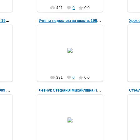
421
0
0.0
Екскурсія учнів до м. Києва. 1983 рік
Учні та педколектив школи. 1962 рік
07.05.2018
Учні та педколектив школи. 1962
рік
рік
Michael
391
0
0.0
На змаганнях зі стрільби. 1989 рік
Левчук Стефанія Михайлівна із старшокласниками
07.05.2018
 рік.
Левчук Стефанія Михайлівна із
Ст
Петро
старшокласниками
Michael