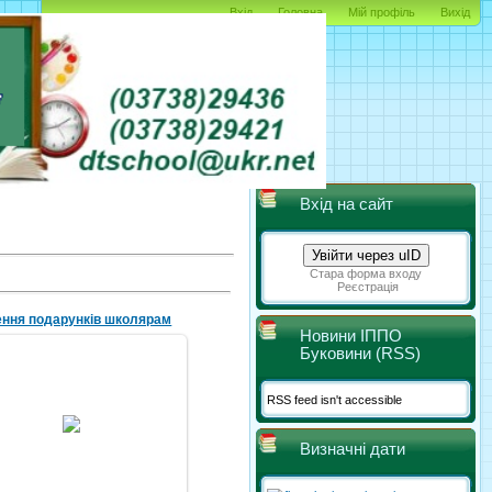
Вхід
Головна
Мій профіль
Вихід
Вхід на сайт
Увійти через uID
Стара форма входу
Реєстрація
ння подарунків школярам
Новини ІППО
Буковини (RSS)
07.05.2018
RSS feed isn't accessible
чення подарунків школярам,
котрі допомагали влітку в
колгоспі. 1981 рік
Визначні дати
Michael