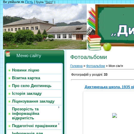
Ви увійшли як
Гість
|
Група "
Гості
" |
Меню сайту
Фотоальбоми
Головна
»
Фотоальбом
» Моя сім'я
Новини ліцею
Фотографій у розділі
:
33
Візитна картка
Про село Дихтинець
Дихтинецька школа. 1935 рі
Історія закладу
Ліцензування закладу
07.05.2018
Прозорість та
інформаційна
Дихтинецька школа. 1935 р
відкритість
Навчання румунською мов
Michael
Педагогічні працівники
Інформація для