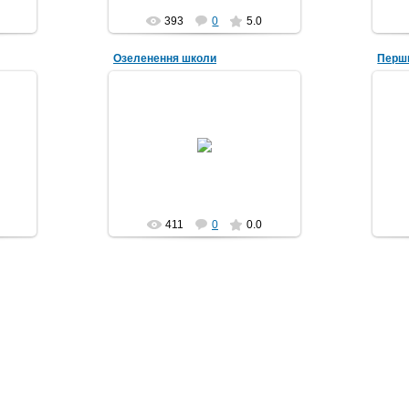
393
0
5.0
Озеленення школи
Перши
07.05.2018
я
Озеленення школи. 1980 рік.
Пер
Іван
Приміщення школи тільки здане в
експлуатацію
Michael
411
0
0.0