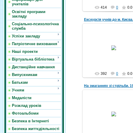
учителів
414
0
0.0
Освітні програми
закладу
Соціально-психологічна
служба
Успіхи закладу
07.05.2018
Патріотичне виховання
Екскурсія до м. Києва. 1983 
Наші проекти
Michael
Віртуальна бібліотека
Дистанційне навчання
392
0
0.0
Випускникам
Батькам
Учням
Медалісти
07.05.2018
Розклад уроків
На змаганнях зі стрільби. 1989
Фотоальбоми
Військовий керівник - Чечул 
Володимирович
Безпека в Інтернеті
Michael
Безпека життєдіяльності