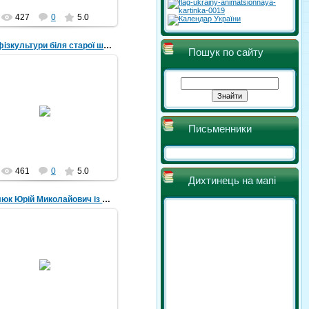
427
0
5.0
Урок фізкультури біля старої школи.
Пошук по сайту
07.05.2018
Урок фізкультури. 1971 рік
Michael
Письменники
461
0
5.0
Дихтинець на мапі
Стеблюк Юрій Миколайович із випускним класом
07.05.2018
еблюк Юрій Миколайович із
випускним класом
Michael