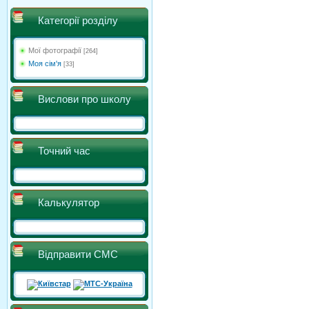
Категорії розділу
Мої фотографії
[264]
Моя сім'я
[33]
Вислови про школу
Точний час
Калькулятор
Відправити СМС