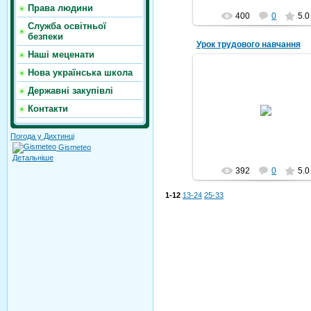
Права людини
400
0
5.0
Служба освітньої
безпеки
Урок трудового навчання
Наші меценати
Нова українська школа
07.05.2018
Державні закупівлі
Урок трудового навчанн
Контакти
проводить вчитель Томнюк 
Петрович
Michael
Погода у Дихтинці
Gismeteo
Детальніше
392
0
5.0
1-12
13-24
25-33