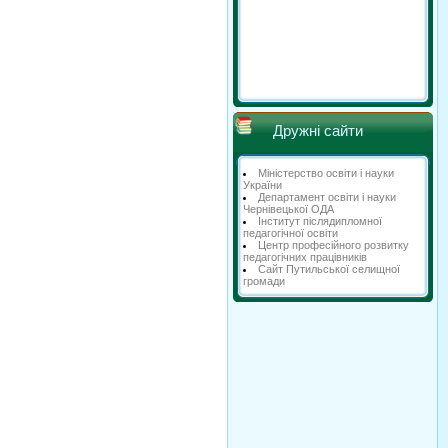
Дружні сайти
Міністерство освіти і науки
України
Департамент освіти і науки
Чернівецької ОДА
Інститут післядипломної
педагогічної освіти
Центр професійного розвитку
педагогічних працівників
Сайт Путильської селищної
громади