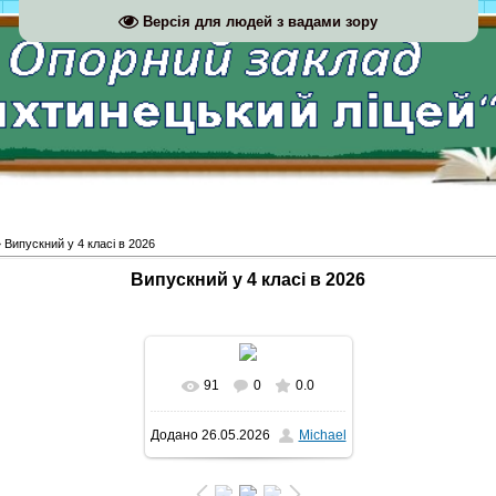
Версія для людей з вадами зору
 Випускний у 4 класі в 2026
Випускний у 4 класі в 2026
91
0
0.0
У реальному розмірі
Додано
26.05.2026
Michael
684x572
/ 182.7Kb