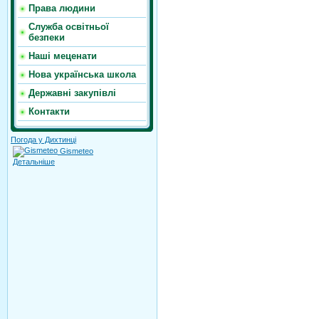
Права людини
Служба освітньої
безпеки
Наші меценати
Нова українська школа
Державні закупівлі
Контакти
Погода у Дихтинці
Gismeteo
Детальніше