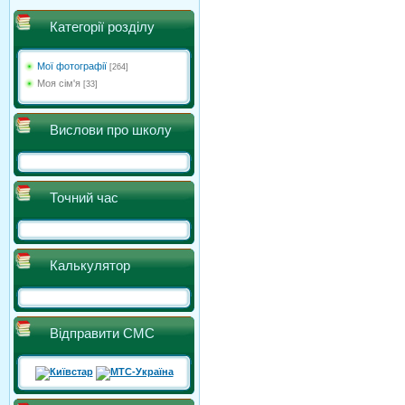
Категорії розділу
Мої фотографії
[264]
Моя сім'я
[33]
Вислови про школу
Точний час
Калькулятор
Відправити СМС