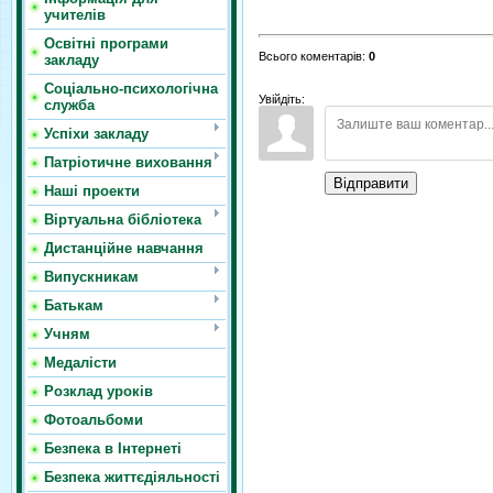
учителів
Освітні програми
Всього коментарів
:
0
закладу
Соціально-психологічна
Увійдіть:
служба
Успіхи закладу
Патріотичне виховання
Відправити
Наші проекти
Віртуальна бібліотека
Дистанційне навчання
Випускникам
Батькам
Учням
Медалісти
Розклад уроків
Фотоальбоми
Безпека в Інтернеті
Безпека життєдіяльності