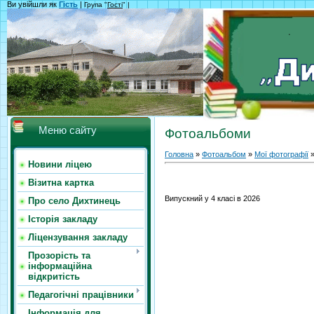
Ви увійшли як
Гість
|
Група "
Гості
" |
Меню сайту
Фотоальбоми
Головна
»
Фотоальбом
»
Мої фотографії
»
Новини ліцею
Візитна картка
Випускний у 4 класі в 2026
Про село Дихтинець
Історія закладу
Ліцензування закладу
Прозорість та
інформаційна
відкритість
Педагогічні працівники
Інформація для