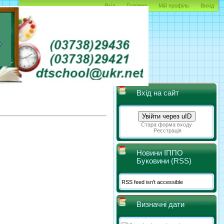
Вхід
Головна
Мій профіль
Вихід
Вхід на сайт
Увійти через uID
Стара форма входу
Реєстрація
Новини ІППО
Буковини (RSS)
RSS feed isn't accessible
Визначні дати