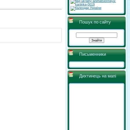
Пошук по сайту
Письменники
Дихтинець на мапі