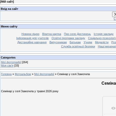
[
Мій сайт
]
Вхід на сайт
У
С
Меню сайту
Новини ліцею
Візитна картка
Про село Дихтинець
Історія закладу
Інформація для учителів
Освітні програми закладу
Соціально-психологі
Дистанційне навчання
Випускникам
Батькам
Учням
Медалісти
Роз
Служба освітньої безпеки
Наші мецена
Categories
Мої фотографії
[264]
Моя сім'я
[33]
Головна
»
Фотоальбом
»
Мої фотографії
»
Семінар у селі Замогила
Семіна
Семінар у селі Замогила у травні 2026 року