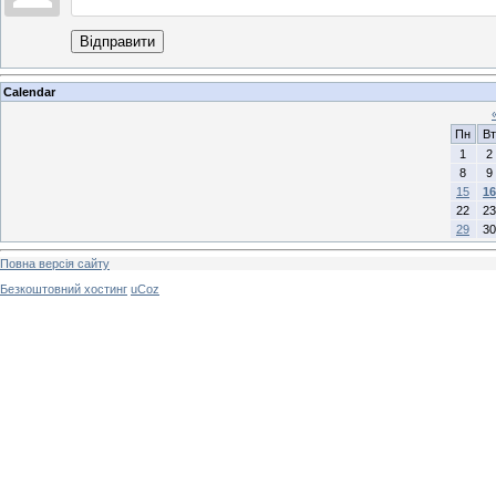
Відправити
Calendar
Пн
Вт
1
2
8
9
15
16
22
23
29
30
Повна версія сайту
Безкоштовний хостинг
uCoz