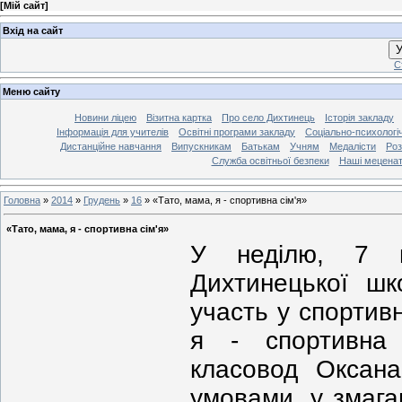
[
Мій сайт
]
Вхід на сайт
У
С
Меню сайту
Новини ліцею
Візитна картка
Про село Дихтинець
Історія закладу
Інформація для учителів
Освітні програми закладу
Соціально-психологі
Дистанційне навчання
Випускникам
Батькам
Учням
Медалісти
Роз
Служба освітньої безпеки
Наші мецена
Головна
»
2014
»
Грудень
»
16
»
«Тато, мама, я - спортивна сім'я»
«Тато, мама, я - спортивна сім'я»
У неділю, 7 г
Дихтинецької шк
участь у спортив
я - спортивна с
класовод Оксана
умовами, у змага