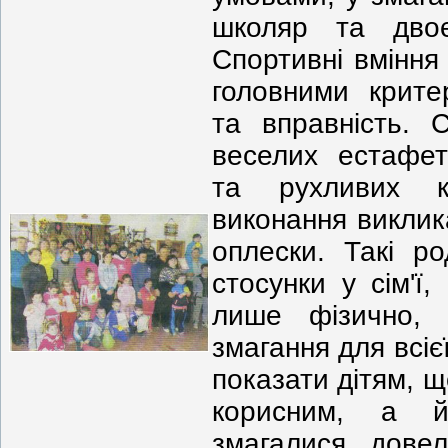
школяр та двоє
Спортивні вміння
головними критер
та вправність. С
веселих естафет
та рухливих к
виконання виклика
оплески. Такі р
стосунки у сім'ї
лише фізично, 
змагання для всіє
показати дітям, 
корисним, а й
змагалися, довел