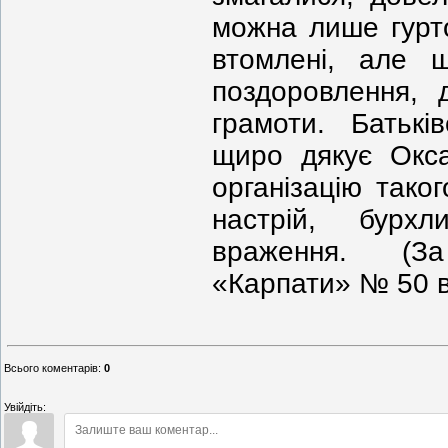
можна лише гурт
втомлені, але 
поздоровлення, 
грамоти. Батькі
щиро дякує Окса
організацію тако
настрій, бурх
враження. (З
«Карпати» № 50 в
Всього коментарів
:
0
Увійдіть: