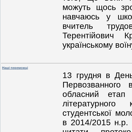
можуть щось зро
навчаюсь у шко
вчитель трудо
Терентійович 
українському воїн
Наші переможці
13 грудня в Ден
Первозванного в
обласний етап
літературного 
стyдентської мол
в 2014/2015 н.р.
читати проток