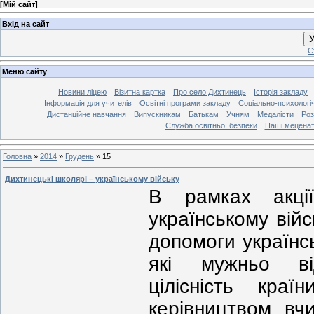
[
Мій сайт
]
Вхід на сайт
У
С
Меню сайту
Новини ліцею
Візитна картка
Про село Дихтинець
Історія закладу
Інформація для учителів
Освітні програми закладу
Соціально-психологі
Дистанційне навчання
Випускникам
Батькам
Учням
Медалісти
Роз
Служба освітньої безпеки
Наші мецена
Головна
»
2014
»
Грудень
»
15
Дихтинецькі школярі – українському війську
В рамках акці
українському вій
допомоги українс
які мужньо ві
цілісність краї
керівництвом вч