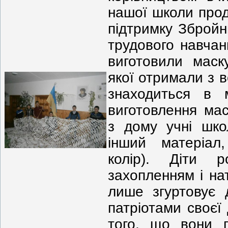
нашої школи про
підтримку Збройн
трудового навчан
виготовили маск
якої отримали з в
знаходиться в м
виготовлення мас
з дому учні шко
інший матеріал
колір). Діти 
захопленням і на
лише згуртовує 
патріотами своєї
того, що вони г