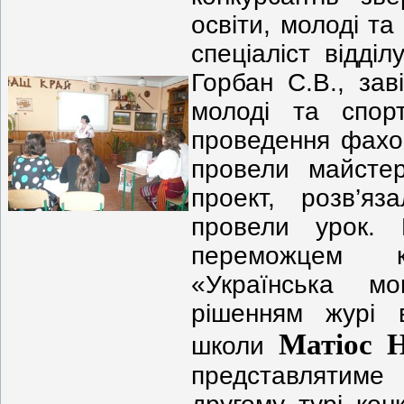
освіти, молоді та
спеціаліст відділ
Горбан С.В., зав
молоді та спор
проведення фахо
провели майстер
проект, розв’яз
провели урок. 
переможцем к
«Українська м
рішенням журі 
Матіос Н
школи
представлятим