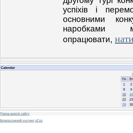
другому турі кон
успіхів і перем
основними кон
наробками 
нат
опрацювати,
Calendar
Пн
Вт
1
2
8
9
15
16
22
23
29
30
Повна версія сайту
Безкоштовний хостинг
uCoz