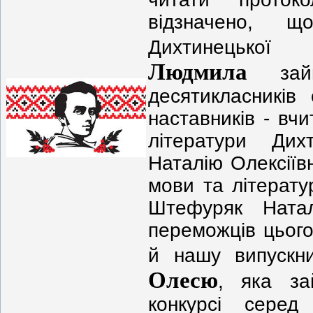
відзначено, 
Дихтинецьк
Людмила
за
десятикласників 
наставників - вчи
літератури Дих
Наталію Олексіївн
мови та літерату
Штефуряк Ната
переможців цьог
й нашу випуск
Олесю
, яка за
конкурсі серед