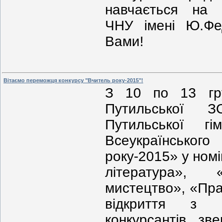
навчається на ф
ЧНУ імені Ю.Фе
Вами!
Вітаємо переможця конкурсу "Вчитель року-2015"!
З 10 по 13 гр
Путильської З
Путильської г
Всеукраїнсько
року-2015» у номі
література», 
мистецтво», «Пра
відкриття з 
конкурсантів зв