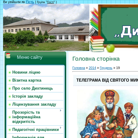
Ви увійшли як
Гість
|
Група "
Гості
" |
Меню сайту
Головна сторінка
Головна
»
2014
»
Грудень
»
19
Новини ліцею
ТЕЛЕГРАМА ВІД СВЯТОГО МИКО
Візитна картка
Про село Дихтинець
Історія закладу
Ліцензування закладу
Прозорість та
інформаційна
відкритість
Педагогічні працівники
Інформація для