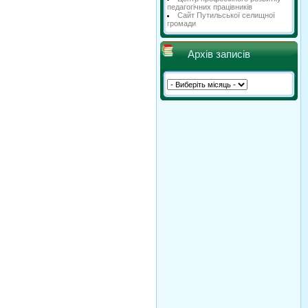
педагогічних працівників
Сайт Путильської селищної
громади
Архів записів