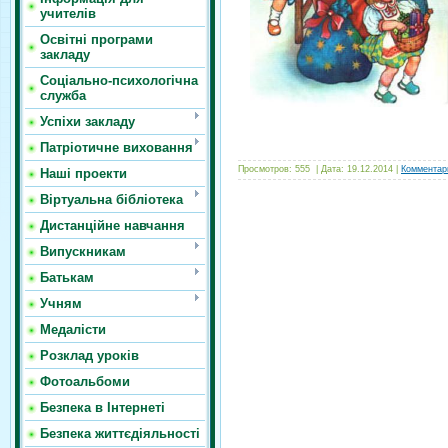
учителів
Освітні програми
закладу
Соціально-психологічна
служба
Успіхи закладу
Патріотичне виховання
Просмотров:
555
|
Дата:
19.12.2014
|
Комментари
Наші проекти
Віртуальна бібліотека
Дистанційне навчання
Випускникам
Батькам
Учням
Медалісти
Розклад уроків
Фотоальбоми
Безпека в Інтернеті
Безпека життєдіяльності