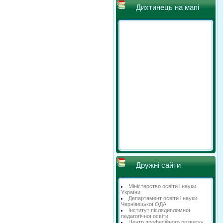
Дихтинець на мапі
Дружні сайти
Міністерство освіти і науки
України
Департамент освіти і науки
Чернівецької ОДА
Інститут післядипломної
педагогічної освіти
Центр професійного розвитку