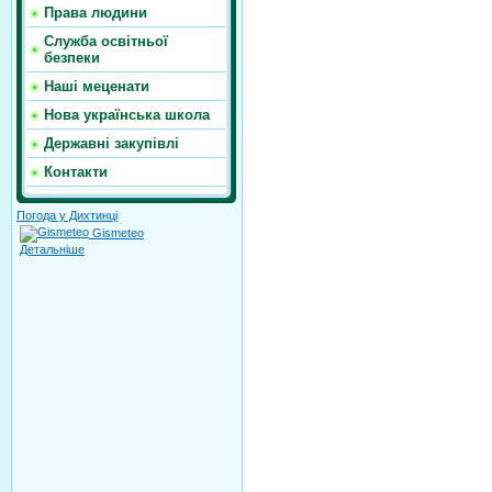
Права людини
Служба освітньої
безпеки
Наші меценати
Нова українська школа
Державні закупівлі
Контакти
Погода у Дихтинці
Gismeteo
Детальніше