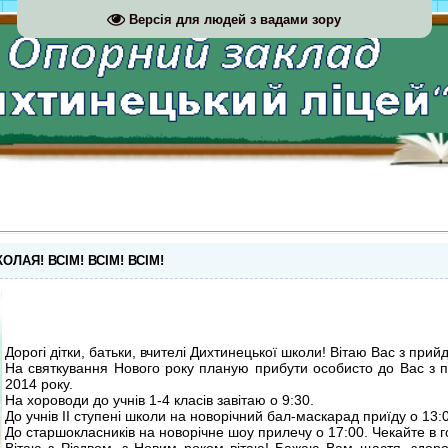
Версія для людей з вадами зору
ЛАЯ! ВСІМ! ВСІМ! ВСІМ!
Дорогі дітки, батьки, вчителі Дихтинецької школи! Вітаю Вас з при
На святкування Нового року планую прибути особисто до Вас з 
2014 року.
На хороводи до учнів 1-4 класів завітаю о 9:30.
До учнів ІІ ступені школи на новорічний бал-маскарад приїду о 13:
До старшокласників на новорічне шоу прилечу о 17:00. Чекайте в го
Вітаю з Різдвом, з Новим роком вітаю! Бажаю Вам щастя, здор