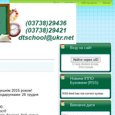
Вхід
Головна
Мій профіль
Вихід
Вхід на сайт
Увійти через uID
Стара форма входу
Реєстрація
Новини ІППО
Буковини (RSS)
йдешнім 2015 роком!
RSS feed has not correct syntax.
подарунками 26 грудня
Визначні дати
00.
сті!
ов’я бажаю! Хай серце