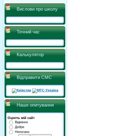
Вислови про школу
Точний час
Калькулятор
Відправити СМС
Наше опитування
Оцініть мій сайт
Відмінно
Добре
Непогано