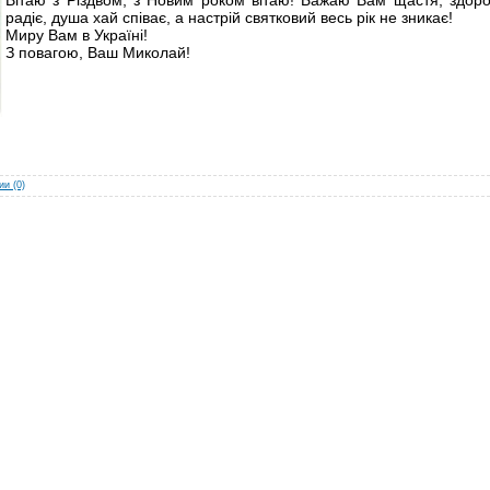
радіє, душа хай співає, а настрій святковий весь рік не зникає!
Миру Вам в Україні!
З повагою, Ваш Миколай!
и (0)