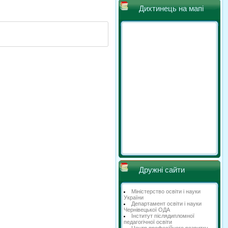
Дихтинець на мапі
Дружні сайти
Міністерство освіти і науки
України
Департамент освіти і науки
Чернівецької ОДА
Інститут післядипломної
педагогічної освіти