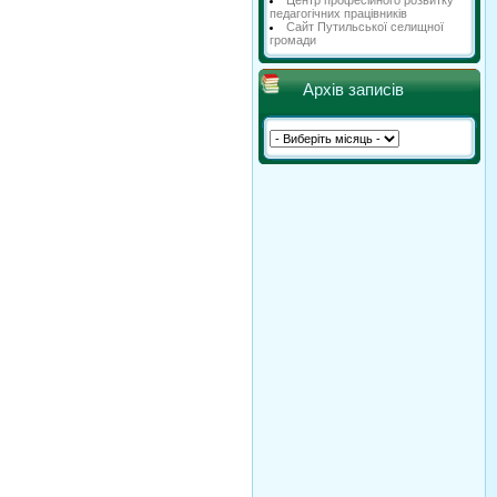
Центр професійного розвитку
педагогічних працівників
Сайт Путильської селищної
громади
Архів записів