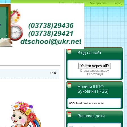
Вхід
Головна
Мій профіль
Вихід
Вхід на сайт
Увійти через uID
Стара форма входу
Реєстрація
Новини ІППО
Буковини (RSS)
RSS feed isn't accessible
Визначні дати