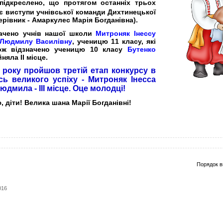
підкреслено, що протягом останні
х
трьох
є виступи учнівської команди Дихтинецької
ерівник - Амаркулес Марія Богданівна).
ачено учнів нашої школи
Митроняк Інессу
 Людмилу Василівну
, ученицю 11 класу, які
кож відзначено
ученицю 10 класу
Бутенко
йняла ІІ місце.
 року пройшов третій етап конкурсу в
сь великого успіху - Митроняк Інесса
Людмила - ІІІ місце. Оце молодці!
 діти! Велика шана Марії Богданівні!
Порядок в
016