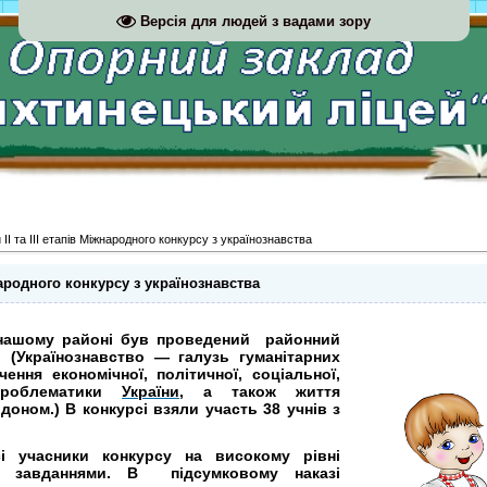
Версія для людей з вадами зору
ІІ та ІІІ етапів Міжнародного конкурсу з українознавства
жнародного конкурсу з українознавства
ашому районі був проведений районний
. (Українознавство — галузь гуманітарних
ення економічної, політичної, соціальної,
 проблематики
України
, а також життя
рдоном.)
В конкурсі взяли участь 38 учнів з
 учасники конкурсу на високому рівні
и завданнями. В підсумковому наказі