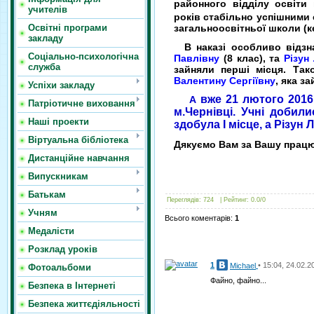
районного відділу освіти 
учителів
років стабільно успішними 
загальноосвітньої школи (к
Освітні програми
закладу
В наказі особливо відзн
Соціально-психологічна
Павлівну
(8 клас), та
Різун
служба
зайняли перші місця. Та
Валентину Сергіївну
, яка за
Успіхи закладу
вже 21 лютого 2016
А
Патріотичне виховання
м.Чернівці. Учні добили
Наші проекти
здобула І місце, а Різун 
Віртуальна бібліотека
Дякуємо Вам за Вашу працю,
Дистанційне навчання
Випускникам
Батькам
Переглядів
:
724
|
Рейтинг
:
0.0
/
0
Учням
Всього коментарів
:
1
Медалісти
Розклад уроків
1
• 15:04, 24.02.2
Michael
Фотоальбоми
Файно, файно...
Безпека в Інтернеті
Безпека життєдіяльності