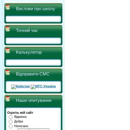
Вислови про школу
Точний час
Калькулятор
Відправити СМС
Наше опитування
Оцініть мій сайт
Відмінно
Добре
Непогано