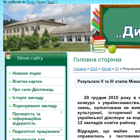
Ви увійшли як
Гість
|
Група "
Гості
" |
Меню сайту
Головна сторінка
Головна
»
2016
»
Лютий
»
24
» Результати 
Новини ліцею
Результати ІІ та ІІІ етапів Мі
Візитна картка
Про село Дихтинець
20 грудня 2015 року в н
Історія закладу
конкурс з українознавства
Ліцензування закладу
знань, орієнтована на вивч
культурної, історичної
Прозорість та
української діаспори за ко
інформаційна
12 закладів освіти району.
відкритість
Відрадно, що майже всі
Педагогічні працівники
справились з тестовим
Інформація для