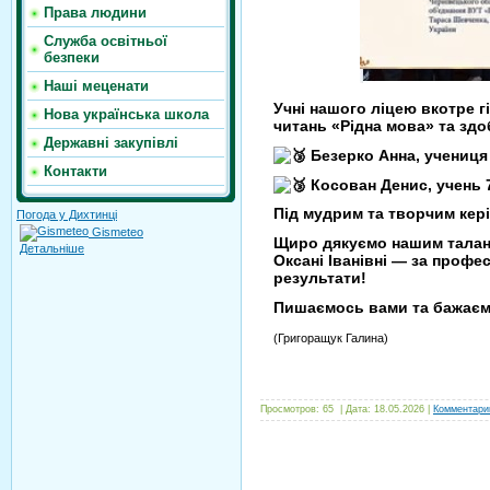
Права людини
Служба освітньої
безпеки
Наші меценати
Учні нашого ліцею вкотре 
Нова українська школа
читань «Рідна мова» та здо
Державні закупівлі
Безерко Анна, учениця 
Контакти
Косован Денис, учень 7
Під мудрим та творчим кері
Погода у Дихтинці
Gismeteo
Щиро дякуємо нашим талано
Детальніше
Оксані Іванівні — за профес
результати!
Пишаємось вами та бажаємо
(Григоращук Галина)
Просмотров:
65
|
Дата:
18.05.2026
|
Комментарии