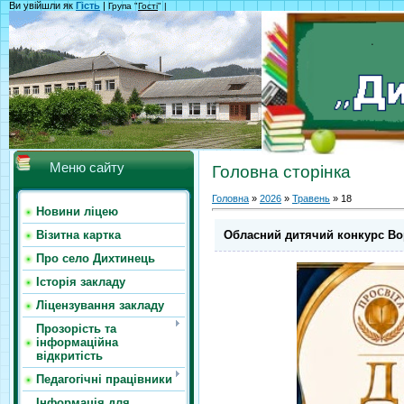
Ви увійшли як
Гість
|
Група "
Гості
" |
Меню сайту
Головна сторінка
Головна
»
2026
»
Травень
»
18
Новини ліцею
Обласний дитячий конкурс Во
Візитна картка
Про село Дихтинець
Історія закладу
Ліцензування закладу
Прозорість та
інформаційна
відкритість
Педагогічні працівники
Інформація для