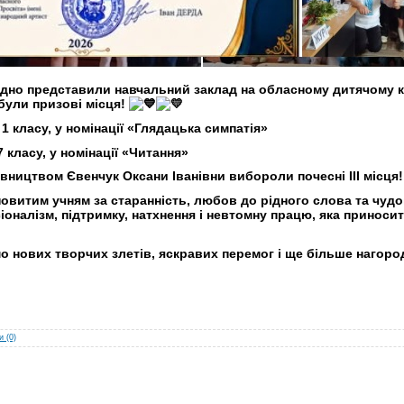
гідно представили навчальний заклад на обласному дитячому 
були призові місця!
1 класу, у номінації «Глядацька симпатія»
 класу, у номінації «Читання»
вництвом Євенчук Оксани Іванівни вибороли почесні ІІІ місця
витим учням за старанність, любов до рідного слова та чудо
іоналізм, підтримку, натхнення і невтомну працю, яка приносит
 нових творчих злетів, яскравих перемог і ще більше нагоро
 (0)