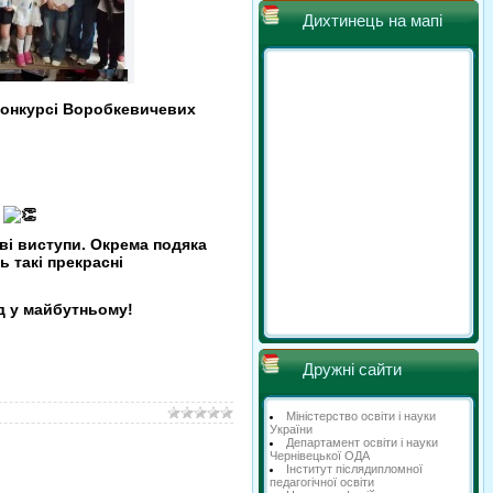
Дихтинець на мапі
конкурсі Воробкевичевих
!
ві виступи. Окрема подяка
ь такі прекрасні
д у майбутньому!
Дружні сайти
Міністерство освіти і науки
України
Департамент освіти і науки
Чернівецької ОДА
Інститут післядипломної
педагогічної освіти