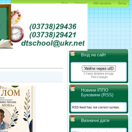
Вхід
Головна
Мій профіль
Вихід
Вхід на сайт
Увійти через uID
Стара форма входу
Реєстрація
Новини ІППО
Буковини (RSS)
RSS feed has not correct syntax.
Визначні дати