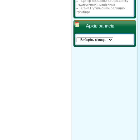
Центр професійного розвитку
педагогічних працівників
Сайт Путильської селищної
громади
Архів записів