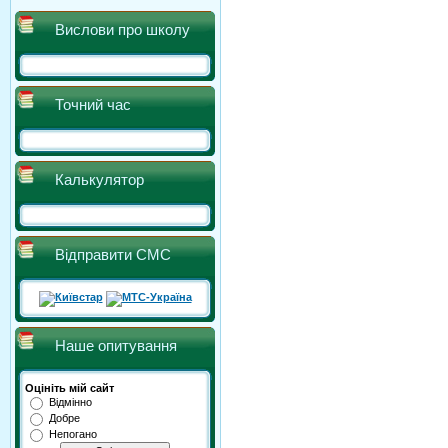
Вислови про школу
Точний час
Калькулятор
Відправити СМС
Наше опитування
Оцініть мій сайт
Відмінно
Добре
Непогано