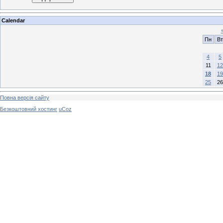
Calendar
Пн
Вт
4
5
11
12
18
19
25
26
Повна версія сайту
Безкоштовний хостинг
uCoz