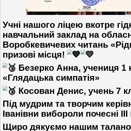
Учні нашого ліцею вкотре гі
навчальний заклад на облас
Воробкевичевих читань «Рід
призові місця!
Безерко Анна, учениця 1 к
«Глядацька симпатія»
Косован Денис, учень 7 кл
Під мудрим та творчим кері
Іванівни вибороли почесні ІІІ
Щиро дякуємо нашим талано