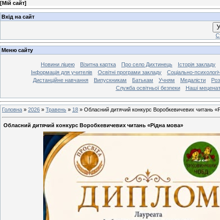
[
Мій сайт
]
Вхід на сайт
У
С
Меню сайту
Новини ліцею
Візитна картка
Про село Дихтинець
Історія закладу
Інформація для учителів
Освітні програми закладу
Соціально-психологі
Дистанційне навчання
Випускникам
Батькам
Учням
Медалісти
Роз
Служба освітньої безпеки
Наші мецена
Головна
»
2026
»
Травень
»
18
»
Обласний дитячий конкурс Воробкевичевих читань «
Обласний дитячий конкурс Воробкевичевих читань «Рідна мова»