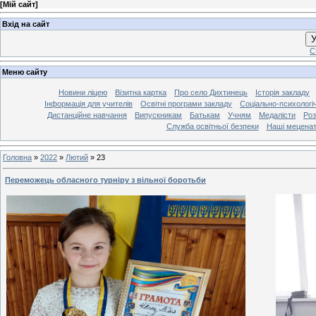
[
Мій сайт
]
Вхід на сайт
У
С
Меню сайту
Новини ліцею
Візитна картка
Про село Дихтинець
Історія закладу
Інформація для учителів
Освітні програми закладу
Соціально-психологі
Дистанційне навчання
Випускникам
Батькам
Учням
Медалісти
Роз
Служба освітньої безпеки
Наші мецена
Головна
»
2022
»
Лютий
»
23
Переможець обласного турніру з вільної боротьби