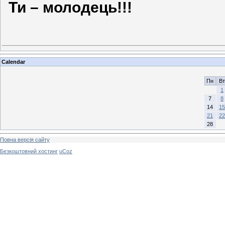
Ти – молодець!!!
Calendar
Пн
Вт
1
7
8
14
15
21
22
28
Повна версія сайту
Безкоштовний хостинг
uCoz