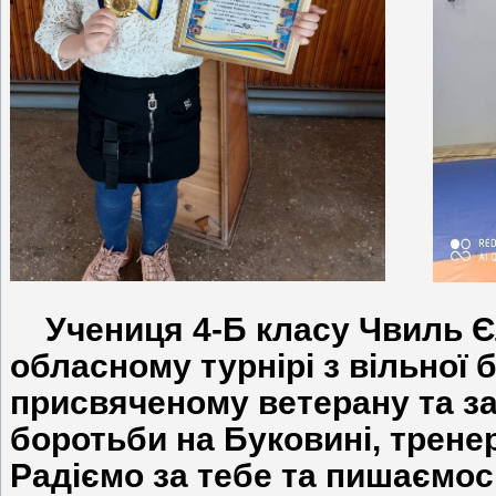
Учениця 4-Б класу Чвиль Єл
обласному турнірі з вільної 
присвяченому ветерану та з
боротьби на Буковині, трене
Радіємо за тебе та пишаємось