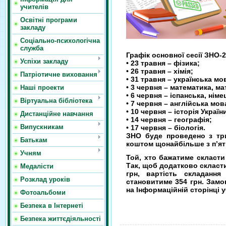
учителів
Освітні програми
закладу
Соціально-психологічна
служба
Графік основної сесії ЗНО-2
Успіхи закладу
• 23 травня – фізика;
• 26 травня – хімія;
Патріотичне виховання
• 31 травня – українська мо
• 3 червня – математика, ма
Наші проекти
• 6 червня – іспанська, нім
Віртуальна бібліотека
• 7 червня – англійська мов
• 10 червня – історія Україн
Дистанційне навчання
• 14 червня – географія;
Випускникам
• 17 червня – біологія.
ЗНО буде проведено з тр
Батькам
коштом щонайбільше з п’ят
Учням
Той, хто бажатиме скласти
Так, щоб додатково скласти
Медалісти
грн, вартість складання 
Розклад уроків
становитиме 354 грн. Замо
на Інформаційній сторінці 
Фотоальбоми
Безпека в Інтернеті
Безпека життєдіяльності