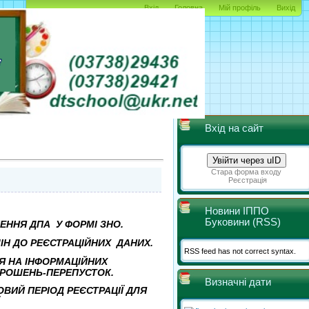
Вхід
Головна
Мій профіль
Вихід
Вхід на сайт
Увійти через uID
Стара форма входу
Реєстрація
Новини ІППО
Буковини (RSS)
ЕННЯ
ДПА
У
ФОРМІ
ЗНО.
М
І
Н
ДО
Р
Е
Є
С
Т
Р
А
Ц
І
Й
Н
И
Х
ДАНИХ.
RSS feed has not correct syntax.
НЯ НА ІНФОРМАЦІЙНИХ
ПРОШЕНЬ-ПЕРЕПУСТОК.
Визначні дати
ТКОВИЙ ПЕРІОД РЕЄСТРАЦІЇ ДЛЯ