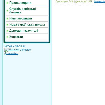
Просмотров:
245
|
Дата:
01.02.2022
|
Комментари
Права людини
Служба освітньої
безпеки
Наші меценати
Нова українська школа
Державні закупівлі
Контакти
Погода у Дихтинці
Gismeteo
Детальніше