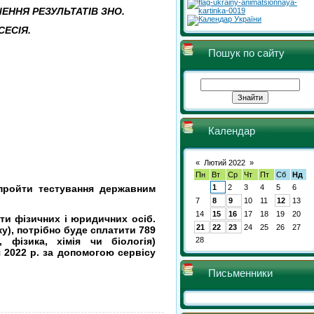
ОШЕННЯ РЕЗУЛЬТАТІВ ЗНО.
СЕСІЯ.
Пошук по сайту
Календар
«
Лютий 2022
»
Пн
Вт
Ср
Чт
Пт
Сб
Нд
1
2
3
4
5
6
пройти тестування державним
7
8
9
10
11
12
13
14
15
16
17
18
19
20
ти фізичних і юридичних осіб.
21
22
23
24
25
26
27
у), потрібно буде сплатити 789
, фізика, хімія чи біологія)
28
 2022 р. за допомогою сервісу
Письменники