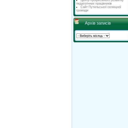
Центр професійного розвитку
педагогічних працівників
Сайт Путильської селищної
громади
Архів записів