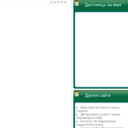
Дихтинець на мапі
Дружні сайти
Міністерство освіти і науки
України
Департамент освіти і науки
Чернівецької ОДА
Інститут післядипломної
педагогічної освіти