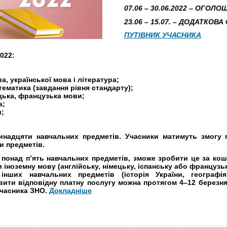
07.06 – 30.06.2022 – ОГОЛ
23.06 – 15.07. – ДОДАТКОВА 
ПУТІВНИК УЧАСНИКА
022:
ва, української мова і література;
тематика (завдання рівня стандарту);
ецька, французька мови;
а;
и;
инадцяти навчальних предметів. Учасники матимуть змогу 
и предметів.
 понад п’ять навчальних предметів, зможе зробити це за кош
 іноземну мову (англійську, німецьку, іспанську або французьк
інших навчальних предметів (історія України, географія
вити відповідну платну послугу можна протягом 4‒12 березня
учасника ЗНО.
Докладніше