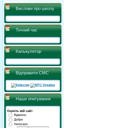
Вислови про школу
Точний час
Калькулятор
Відправити СМС
Наше опитування
Оцініть мій сайт
Відмінно
Добре
Непогано