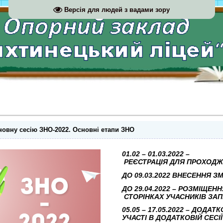
Версія для людей з вадами зору
новну сесію ЗНО-2022. Основні етапи ЗНО
01.02
–
01.03.2022
–
РЕЄСТРАЦІЯ
ДЛЯ
ПРОХОДЖ
ДО
0
9
.
0
3
.2022
В
Н
Е
С
Е
НН
Я
З
ДО 29.04.2022 – РОЗМІЩЕН
СТОРІНКАХ УЧАСНИКІВ ЗА
05.05 – 17.05.2022 – ДОДА
УЧАСТІ В ДОДАТКОВІЙ СЕСІЇ