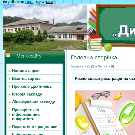
Ви увійшли як
Гість
|
Група "
Гості
" |
Меню сайту
Головна сторінка
Головна
»
2022
»
Лютий
»
01
Новини ліцею
Розпочалася реєстрація на ос
Візитна картка
Про село Дихтинець
Історія закладу
Ліцензування закладу
Прозорість та
інформаційна
відкритість
Педагогічні працівники
Інформація для