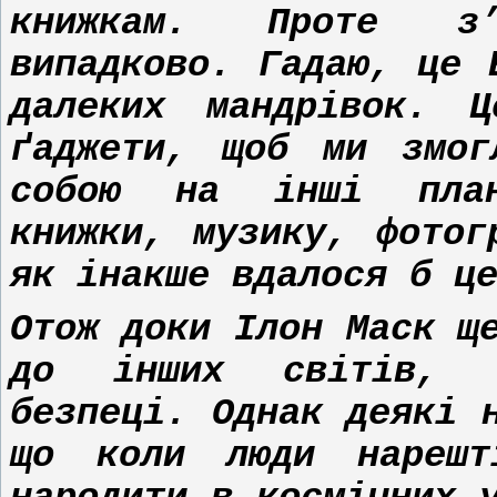
книжкам. Проте з
випадково. Гадаю, це 
далеких мандрівок. 
ґаджети, щоб ми змог
собою на інші план
книжки, музику, фотог
як інакше вдалося б ц
Отож доки Ілон Маск щ
до інших світів, 
безпеці. Однак деякі 
що коли люди нарешт