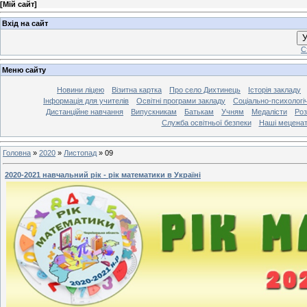
[
Мій сайт
]
Вхід на сайт
У
С
Меню сайту
Новини ліцею
Візитна картка
Про село Дихтинець
Історія закладу
Інформація для учителів
Освітні програми закладу
Соціально-психологі
Дистанційне навчання
Випускникам
Батькам
Учням
Медалісти
Роз
Служба освітньої безпеки
Наші мецена
Головна
»
2020
»
Листопад
»
09
2020-2021 навчальний рік - рік математики в Україні