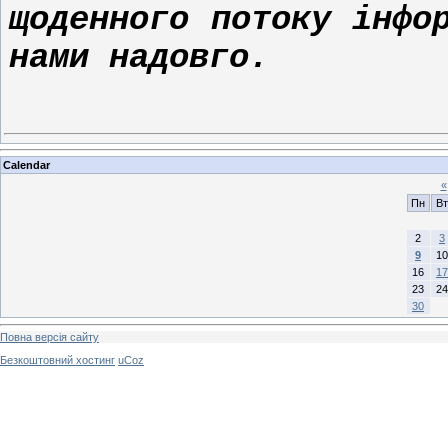
щоденного потоку інфо
нами надовго.
Calendar
«
Пн
Вт
2
3
9
10
16
17
23
24
30
Повна версія сайту
Безкоштовний хостинг
uCoz