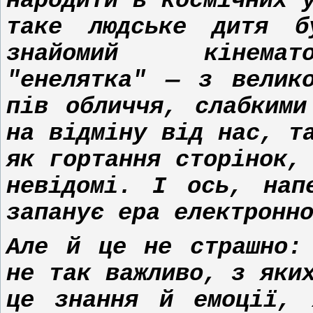
народити в космічних 
таке людське дитя б
знайомий кінемат
"енелятка" — з велик
пів обличчя, слабкими
на відміну від нас, т
як гортання сторінок,
невідомі. І ось, нап
запанує ера електронн
Але й це не страшно:
не так важливо, з яки
це знання й емоції, 