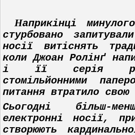
Виклики кн
Н
априкінці минулог
стурбовано запитувал
носії витіснять трад
коли Джоан Ролінґ нап
і її серія рома
стомільйонними папер
питання втратило свою
Сьогодні більш-ме
електронні носії, пр
створюють кардинальн