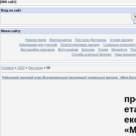
[
Мій сайт
]
Вхід на сайт
У
С
Меню сайту
Новини ліцею
Візитна картка
Про село Дихтинець
Історія закладу
Інформація для учителів
Освітні програми закладу
Соціально-психологі
Дистанційне навчання
Випускникам
Батькам
Учням
Медалісти
Роз
Служба освітньої безпеки
Наші мецена
Головна
»
2020
»
Листопад
»
08
Районний заочний етап Всеукраїнської експедиції учнівської молоді «Моя Бат
пр
е
ек
«