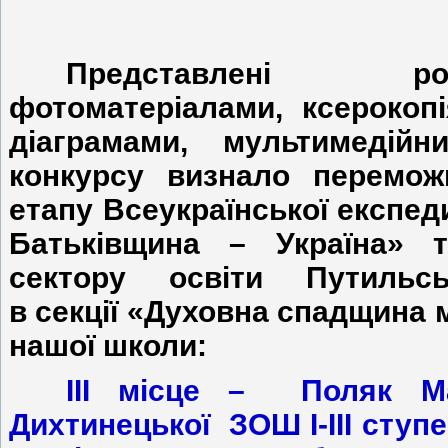
Представлені ро
фотоматеріалами, ксерокоп
діаграмами, мультимедій
конкурсу визнало перемож
етапу Всеукраїнської експеди
Батьківщина – Україна» 
сектору освіти Путильськ
в секції «Духовна спадщина 
нашої школи:
ІІІ місце – Поляк М
Дихтинецької ЗОШ І-ІІІ ступе