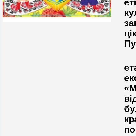
ет
ку
за
ц
Пу
е
ек
«М
ві
бу
кр
по