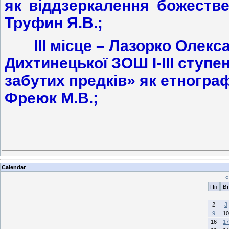
як віддзеркалення божестве
Труфин Я.В.;
ІІІ місце – Лазорко Олек
Дихтинецької ЗОШ І-ІІІ ступен
забутих предків» як етногра
Фреюк М.В.;
Calendar
«
Пн
Вт
2
3
9
10
16
17