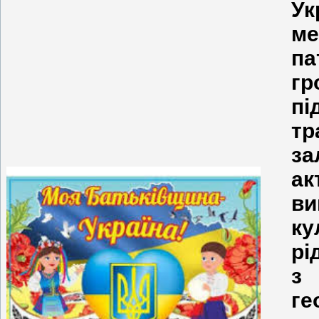
Ук
м
п
гр
пі
тр
з
а
в
ку
рі
з
ге