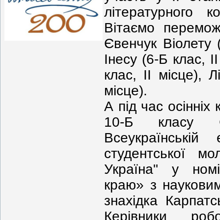
літературного к
Вітаємо перемож
Євенчук Віолету (
Інесу (6-Б клас, 
клас, ІІ місце), 
місце).
А під час осінніх
10-Б класу 
Всеукраїнській 
студентської мо
Україна" у номі
краю» з наукови
знахідка Карпатс
Керівники роб