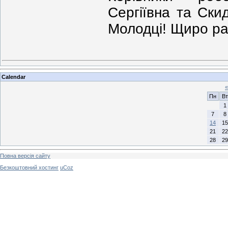
Сергіївна та Ски
Молодці! Щиро рад
Calendar
«
Пн
Вт
1
7
8
14
15
21
22
28
29
Повна версія сайту
Безкоштовний хостинг
uCoz