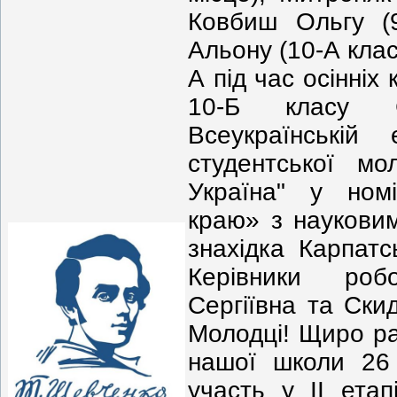
Ковбиш Ольгу (9
Альону (10-А клас,
А під час осінніх
10-Б класу 
Всеукраїнській 
студентської мо
Україна" у номі
краю» з наукови
знахідка Карпатс
Керівники роб
Сергіївна та Ски
Молодці! Щиро рад
нашої школи 26
участь у ІІ ета