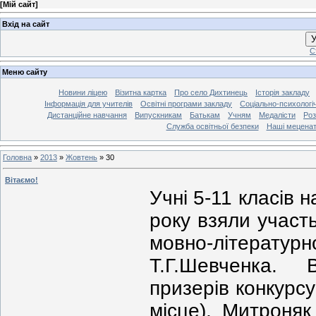
[
Мій сайт
]
Вхід на сайт
У
С
Меню сайту
Новини ліцею
Візитна картка
Про село Дихтинець
Історія закладу
Інформація для учителів
Освітні програми закладу
Соціально-психологі
Дистанційне навчання
Випускникам
Батькам
Учням
Медалісти
Роз
Служба освітньої безпеки
Наші мецена
Головна
»
2013
»
Жовтень
»
30
Вітаємо!
Учні 5-11 класів 
року взяли участь
мовно-літера
Т.Г.Шевченка.
призерів конкурсу
місце), Митроняк 