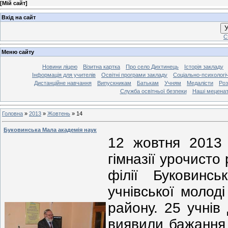
[
Мій сайт
]
Вхід на сайт
У
С
Меню сайту
Новини ліцею
Візитна картка
Про село Дихтинець
Історія закладу
Інформація для учителів
Освітні програми закладу
Соціально-психологі
Дистанційне навчання
Випускникам
Батькам
Учням
Медалісти
Роз
Служба освітньої безпеки
Наші мецена
Головна
»
2013
»
Жовтень
»
14
Буковинська Мала академія наук
12 жовтня 2013 
гімназії урочисто
філії Буковинсь
учнівської молод
району. 25 учнів
виявили бажання 