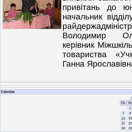
привітань до юн
начальник відділ
райдержадмін
Володимир Оле
керівник Міжшкіль
товариства «Уч
Ганна Ярославівн
Calendar
«
Пн
Вт
1
7
8
14
15
21
22
28
29