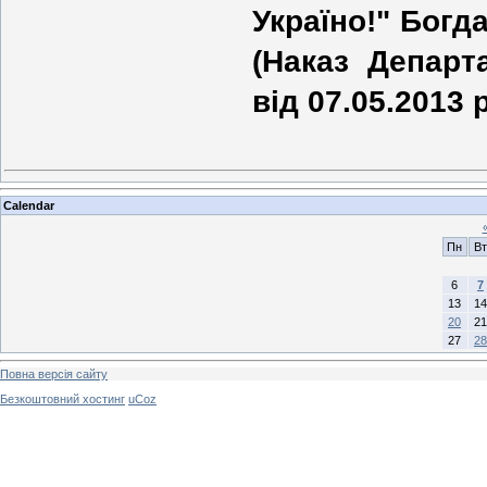
Україно!" Богда
(Наказ Депар
від 07.05.2013 
Calendar
Пн
Вт
6
7
13
14
20
21
27
28
Повна версія сайту
Безкоштовний хостинг
uCoz