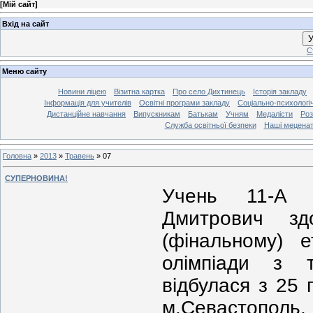
[
Мій сайт
]
Вхід на сайт
У
С
Меню сайту
Новини ліцею
Візитна картка
Про село Дихтинець
Історія закладу
Інформація для учителів
Освітні програми закладу
Соціально-психологі
Дистанційне навчання
Випускникам
Батькам
Учням
Медалісти
Роз
Служба освітньої безпеки
Наші мецена
Головна
»
2013
»
Травень
»
07
СУПЕРНОВИНА!
Учень 11-А 
Дмитрович зд
(фінальному) е
олімпіади з 
відбулася з 25 
м.Севастопол