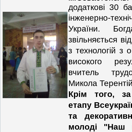
додаткові 30 б
інженерно-
техн
України. Бог
звільняється ві
з технологій з 
високого резу
вчитель труд
Микола Терентій
Крім того, з
етапу Всеукраї
та декоративн
молоді "Наш п