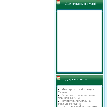
Дихтинець на мапі
Дружні сайти
Міністерство освіти і науки
України
Департамент освіти і науки
Чернівецької ОДА
Інститут післядипломної
педагогічної освіти
Центр професійного розвитку