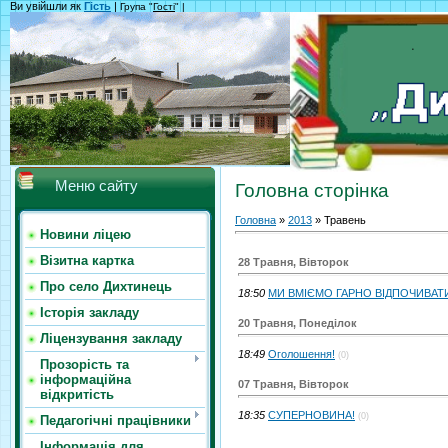
Ви увійшли як
Гість
|
Група "
Гості
" |
Меню сайту
Головна сторінка
Головна
»
2013
»
Травень
Новини ліцею
Візитна картка
28 Травня, Вівторок
Про село Дихтинець
18:50
МИ ВМІЄМО ГАРНО ВІДПОЧИВАТИ
Історія закладу
20 Травня, Понеділок
Ліцензування закладу
18:49
Оголошення!
(0)
Прозорість та
інформаційна
07 Травня, Вівторок
відкритість
18:35
СУПЕРНОВИНА!
(0)
Педагогічні працівники
Інформація для