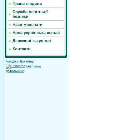
Права людини
Служба освітньої
безпеки
Наші меценати
Нова українська школа
Державні закупівлі
Контакти
Погода у Дихтинці
Gismeteo
Детальніше