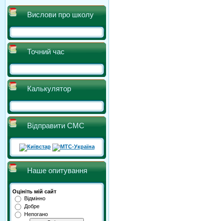
Вислови про школу
Точний час
Калькулятор
Відправити СМС
Наше опитування
Оцініть мій сайт
Відмінно
Добре
Непогано