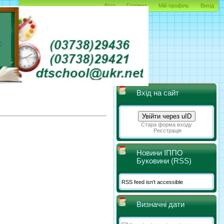
Вхід
Головна
Мій профіль
Вихід
Вхід на сайт
Увійти через uID
Стара форма входу
Реєстрація
Новини ІППО
Буковини (RSS)
RSS feed isn't accessible
Визначні дати