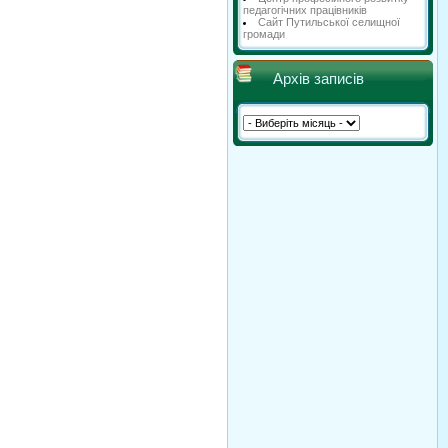
педагогічних працівників
Сайт Путильської селищної
громади
Архів записів