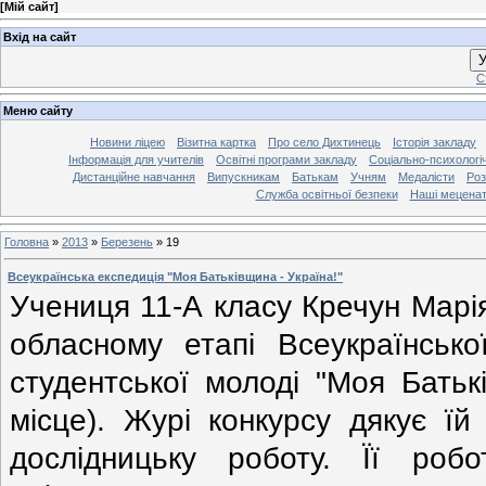
[
Мій сайт
]
Вхід на сайт
У
С
Меню сайту
Новини ліцею
Візитна картка
Про село Дихтинець
Історія закладу
Інформація для учителів
Освітні програми закладу
Соціально-психологі
Дистанційне навчання
Випускникам
Батькам
Учням
Медалісти
Роз
Служба освітньої безпеки
Наші мецена
Головна
»
2013
»
Березень
»
19
Всеукраїнська експедиція "Моя Батьківщина - Україна!"
Учениця 11-А класу Кречун Марі
обласному етапі Всеукраїнської
студентської молоді "Моя Батьк
місце). Журі конкурсу дякує їй
дослідницьку роботу. Її роб