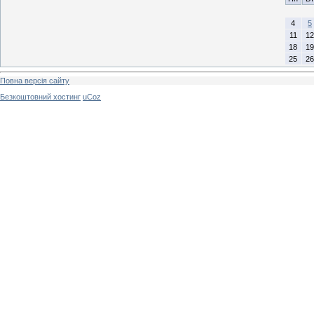
4
5
11
12
18
19
25
26
Повна версія сайту
Безкоштовний хостинг
uCoz