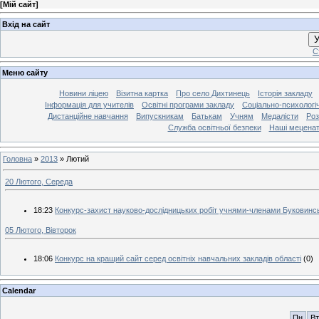
[
Мій сайт
]
Вхід на сайт
У
С
Меню сайту
Новини ліцею
Візитна картка
Про село Дихтинець
Історія закладу
Інформація для учителів
Освітні програми закладу
Соціально-психологі
Дистанційне навчання
Випускникам
Батькам
Учням
Медалісти
Роз
Служба освітньої безпеки
Наші мецена
Головна
»
2013
»
Лютий
20 Лютого, Середа
18:23
Конкурс-захист науково-дослідницьких робіт учнями-членами Буковинс
05 Лютого, Вівторок
18:06
Конкурс на кращий сайт серед освітніх навчальних закладів області
(0)
Calendar
Пн
Вт