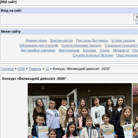
[
Мій сайт
]
Вхід на сайт
У
С
Меню сайту
Новини ліцею
Візитна картка
Про село Дихтинець
Історія закладу
Інформація для учителів
Освітні програми закладу
Соціально-психологі
Дистанційне навчання
Випускникам
Батькам
Учням
Медалісти
Роз
Служба освітньої безпеки
Наші мецена
Головна
»
2026
»
Травень
»
12
»
Конкурс «Великодній дивосвіт -2026"
Конкурс «Великодній дивосвіт -2026"