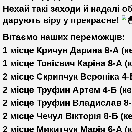
Нехай такі заходи й надалі о
дарують віру у прекрасне!
Вітаємо наших переможців:
1 місце Кричун Дарина 8-А (к
1 місце Тонієвич Каріна 8-А 
2 місце Скрипчук Вероніка 4-Б
2 місце Труфин Артем 4-Б (кер
2 місце Труфин Владислав 8-Б
2 місце Чечул Вікторія 8-Б (к
2 місце Микитчук Марія 6-А (