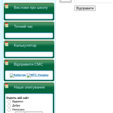
Вислови про школу
Відправити
Точний час
Калькулятор
Відправити СМС
Наше опитування
Оцініть мій сайт
Відмінно
Добре
Непогано