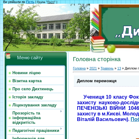
Ви увійшли як
Гість
|
Група "
Гості
" |
Меню сайту
Головна сторінка
Головна
»
2021
»
Травень
»
13
» Диплом 
Новини ліцею
Диплом переможця
Візитна картка
Про село Дихтинець
Учениця 10 класу Фокш
Історія закладу
захисту науково-дослід
Ліцензування закладу
ПЕЧЕНІЗЬКІ ВІЙНИ 1046
Прозорість та
захисту в м.Києві. Молод
інформаційна
Віталій Васильович).
По
відкритість
Педагогічні працівники
Інформація для