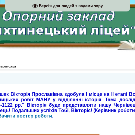
Версія для людей з вадами зору
переможця
ек Вікторія Ярославівна здобула І місце на ІІ етапі В
ницьких робіт МАНУ у відділенні історія. Тема досл
-1122 рр."
Вікторія буде представляти нашу Чернівець
ець! Подальших успіхів Тобі, Вікторіє! (Керівник роботи
бачити постер роботи
.