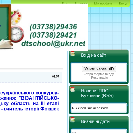
Вхід
Головна
Мій профіль
Вихід
Вхід на сайт
Увійти через uID
Стара форма входу
Реєстрація
Новини ІППО
сеукраїнського конкурсу-
Буковини (RSS)
ідження: "ВІЗАНТІЙСЬКО-
ку область на ІІІ етапі
RSS feed isn't accessible
 - вчитель історії Фокшек
Визначні дати