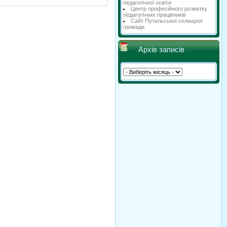
педагогічної освіти
Центр професійного розвитку
педагогічних працівників
Сайт Путильської селищної
громади
Архів записів