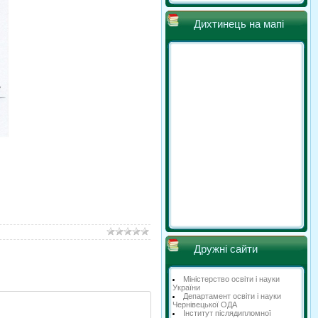
Дихтинець на мапі
Дружні сайти
Міністерство освіти і науки
України
Департамент освіти і науки
Чернівецької ОДА
Інститут післядипломної