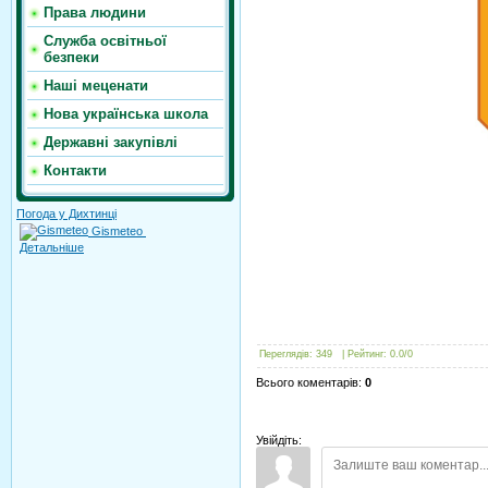
Права людини
Служба освітньої
безпеки
Наші меценати
Нова українська школа
Державні закупівлі
Контакти
Погода у Дихтинці
Gismeteo
Детальніше
Переглядів
:
349
|
Рейтинг
:
0.0
/
0
Всього коментарів
:
0
Увійдіть: