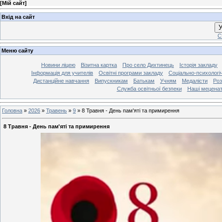
[
Мій сайт
]
Вхід на сайт
У
С
Меню сайту
Новини ліцею
Візитна картка
Про село Дихтинець
Історія закладу
Інформація для учителів
Освітні програми закладу
Соціально-психологі
Дистанційне навчання
Випускникам
Батькам
Учням
Медалісти
Роз
Служба освітньої безпеки
Наші мецена
Головна
»
2026
»
Травень
»
9
»
8 Травня - День пам'яті та примирення
8 Травня - День пам'яті та примирення