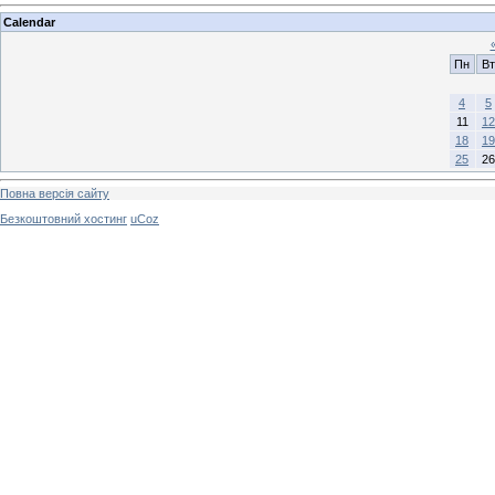
Calendar
Пн
Вт
4
5
11
12
18
19
25
26
Повна версія сайту
Безкоштовний хостинг
uCoz