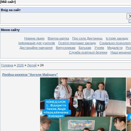
[
Мій сайт
]
Вхід на сайт
У
С
Меню сайту
Новини ліцею
Візитна картка
Про село Дихтинець
Історія закладу
Інформація для учителів
Освітні програми закладу
Соціально-психологі
Дистанційне навчання
Випускникам
Батькам
Учням
Медалісти
Роз
Служба освітньої безпеки
Наші мецена
Головна
»
2026
»
Лютий
»
24
Лінійка-реквієм "Ангели Майдану"