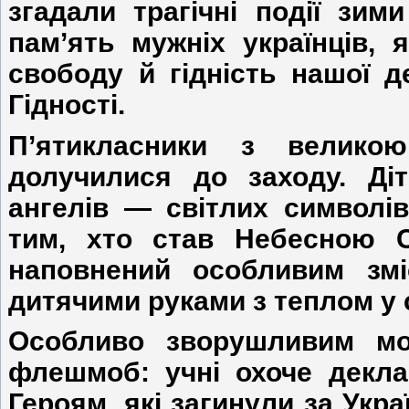
згадали трагічні події зи
пам’ять мужніх українців, 
свободу й гідність нашої 
Гідності.
П’ятикласники з велико
долучилися до заходу. Ді
ангелів — світлих символів 
тим, хто став Небесною 
наповнений особливим змі
дитячими руками з теплом у 
Особливо зворушливим мо
флешмоб: учні охоче декла
Героям, які загинули за Укра