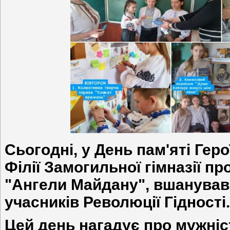
Сьогодні, у День пам'яті Геро
Філії Замогильної гімназії пр
"Ангели Майдану", вшанував
учасників Революції Гідності.
Цей день нагадує про мужніс