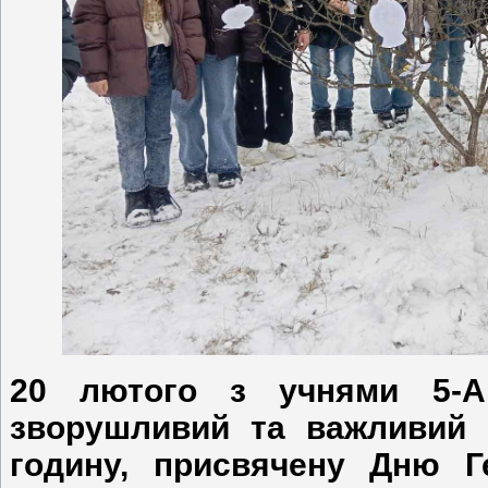
20 лю
то
го з учнями 5-А
зворушливий та важливий 
годину, присвячену Дню Г