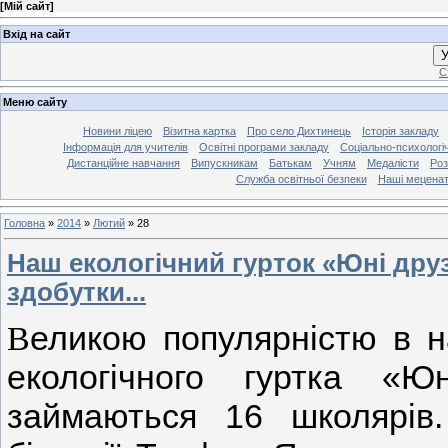
[
Мій сайт
]
Вхід на сайт
У
С
Меню сайту
Новини ліцею
Візитна картка
Про село Дихтинець
Історія закладу
Інформація для учителів
Освітні програми закладу
Соціально-психологі
Дистанційне навчання
Випускникам
Батькам
Учням
Медалісти
Роз
Служба освітньої безпеки
Наші мецена
Головна
»
2014
»
Лютий
»
28
Наш екологічний гурток «Юні друз
здобутки...
еликою популярністю в н
В
екологічного гуртка «
займаються 16 школярів.