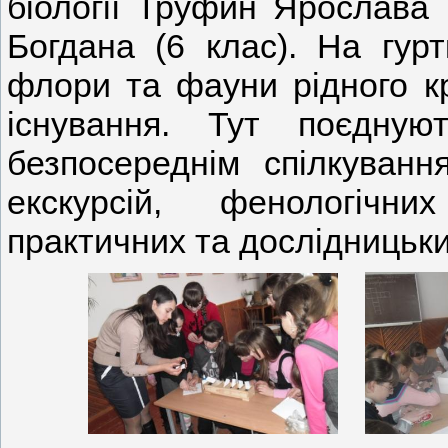
біології Труфин Ярослава 
Богдана (6 клас). На гурт
флори та фауни рідного к
існування. Тут поєдную
безпосереднім спілкуван
екскурсій, фенологічн
практичних та дослідницьки