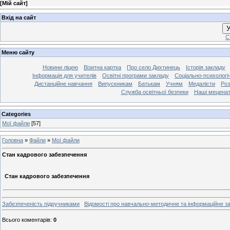
[
Мій сайт
]
Вхід на сайт
У
С
Меню сайту
Новини ліцею
Візитна картка
Про село Дихтинець
Історія закладу
Інформація для учителів
Освітні програми закладу
Соціально-психологі
Дистанційне навчання
Випускникам
Батькам
Учням
Медалісти
Роз
Служба освітньої безпеки
Наші мецена
Categories
Мої файли
[57]
Головна
»
Файли
»
Мої файли
Стан кадрового забезпечення
Стан кадрового забезпечення
Забезпеченість підручниками
Відомості про навчально-методичне та інформаційне з
Всього коментарів
:
0