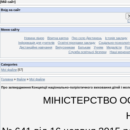
[
Мій сайт
]
Вхід на сайт
У
С
Меню сайту
Новини ліцею
Візитна картка
Про село Дихтинець
Історія закладу
Інформація для учителів
Освітні програми закладу
Соціально-психологі
Дистанційне навчання
Випускникам
Батькам
Учням
Медалісти
Роз
Служба освітньої безпеки
Наші мецена
Categories
Мої файли
[57]
Головна
»
Файли
»
Мої файли
Про затвердження Концепції національно-патріотичного виховання дітей і мол
МІНІСТЕРСТВО ОС