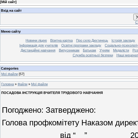
[
Мій сайт
]
Вхід на сайт
У
С
Меню сайту
Новини ліцею
Візитна картка
Про село Дихтинець
Історія закладу
Інформація для учителів
Освітні програми закладу
Соціально-психологі
Дистанційне навчання
Випускникам
Батькам
Учням
Медалісти
Роз
Служба освітньої безпеки
Наші мецена
Categories
Мої файли
[57]
Головна
»
Файли
»
Мої файли
ПОСАДОВА ІНСТРУКЦІЯ ВЧИТЕЛЯ ТРУДОВОГО НАВЧАННЯ
Погоджено: Затверджено:
Голова профкомітету Наказом дирек
_____________ від “__”__________2