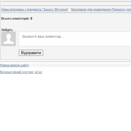
Нова програма з предмета "Захист Вітчизни"
Матеріали для проведення Першого уро
Всього коментарів
:
0
Увійдіть:
Відправити
Повна версія сайту
Безкоштовний хостинг
uCoz