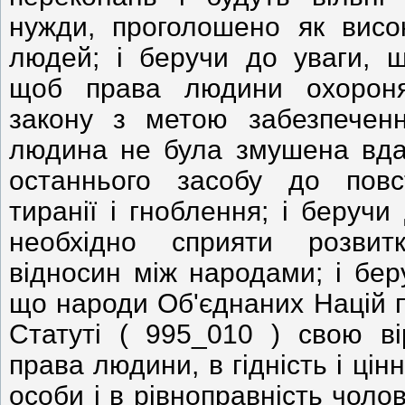
нужди, проголошено як висо
людей; і беручи до уваги, щ
щоб права людини охорон
закону з метою забезпечен
людина не була змушена вда
останнього засобу до повс
тиранії і гноблення; і беручи
необхідно сприяти розвитк
відносин між народами; і бер
що народи Об'єднаних Націй 
Статуті ( 995_010 ) свою ві
права людини, в гідність і цін
особи і в рівноправність чолові