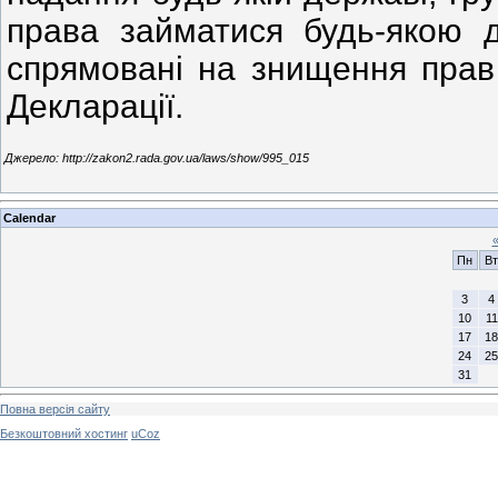
права займатися будь-якою д
спрямовані на знищення прав 
Декларації.
Джерело: http://zakon2.rada.gov.ua/laws/show/995_015
Calendar
Пн
Вт
3
4
10
11
17
18
24
25
31
Повна версія сайту
Безкоштовний хостинг
uCoz