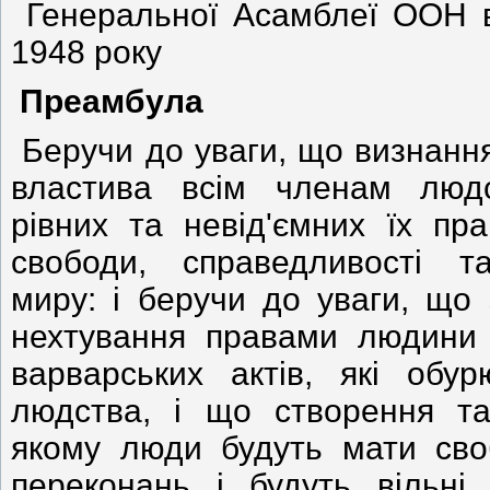
Генеральної Асамблеї ООН в
1948 року
Преамбула
Беручи до уваги, що визнання 
властива всім членам людсь
рівних та невід'ємних їх пр
свободи, справедливості т
миру: і беручи до уваги, що
нехтування правами людини
варварських актів, які обур
людства, і що створення так
якому люди будуть мати сво
переконань і будуть вільні 