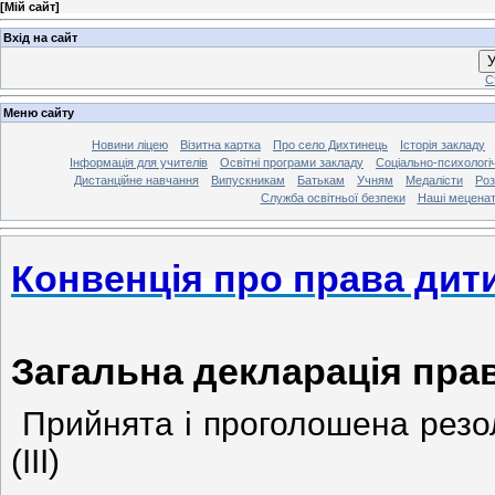
[
Мій сайт
]
Вхід на сайт
У
С
Меню сайту
Новини ліцею
Візитна картка
Про село Дихтинець
Історія закладу
Інформація для учителів
Освітні програми закладу
Соціально-психологі
Дистанційне навчання
Випускникам
Батькам
Учням
Медалісти
Роз
Служба освітньої безпеки
Наші мецена
Конвенція про права дит
Загальна декларація пра
Прийнята і проголошена резо
(III)