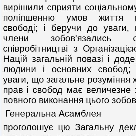
вирішили сприяти соціальному
поліпшенню умов життя п
свободі; і беручи до уваги,
члени зобов'язались 
співробітництві з Організаці
Націй загальній повазі і до
людини і основних свобод;
уваги, що загальне розуміння 
прав і свобод має величезне
повного виконання цього зобов
Генеральна Асамблея
проголошує цю Загальну дек