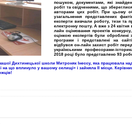
пошуком, документами, які знайде
робіт та свідченнями, що збереглис
авторами цих робіт. При цьому об
узагальнення представлених факті
експерти вивчали роботу, тези та п
електронну пошту. А вже з 24 квітня
лайн оцінювання проектів конкурсу,
оцінкою експертів були оброблені 
програми і представлені на сайт
відбувся он-лайн захист робіт пере
українськими професорами-історик
2018 році було представлено 93 роб
ашої Дихтинецької школи Митроняк Інессу, яка працювала на
о і на що вплинуло у вашому селищі» і зайняла ІІ місце. Керів
ожців!