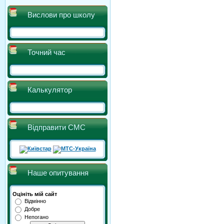
Вислови про школу
Точний час
Калькулятор
Відправити СМС
Наше опитування
Оцініть мій сайт
Відмінно
Добре
Непогано