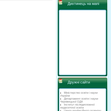
Дихтинець на мапі
Дружні сайти
Міністерство освіти і науки
України
Департамент освіти і науки
Чернівецької ОДА
Інститут післядипломної
педагогічної освіти
Центр професійного розвитку