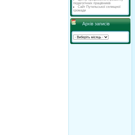
педагогічних працівників
Сайт Путильської селищної
громади
Архів записів