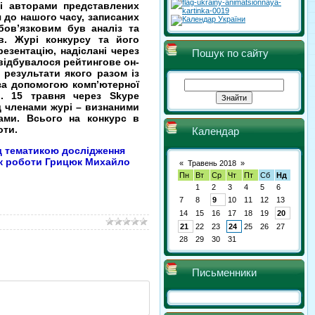
ні авторами представлених
я до нашого часу, записаних
ов’язковим був аналіз та
в. Журі конкурсу та його
резентацію, надіслані через
Пошук по сайту
 відбувалося рейтингове он-
 результати якого разом із
за допомогою комп’ютерної
і. 15 травня через Skype
д членами журі – визнаними
ами. Всього на конкурс в
оти.
Календар
д тематикою дослідження
ник роботи Грицюк Михайло
«
Травень 2018
»
Пн
Вт
Ср
Чт
Пт
Сб
Нд
1
2
3
4
5
6
7
8
9
10
11
12
13
14
15
16
17
18
19
20
21
22
23
24
25
26
27
28
29
30
31
Письменники