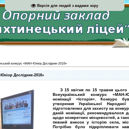
Версія для людей з вадами зору
нський конкурс «МАН-Юніор Дослідник-2018»
-Юніор Дослідник-2018»
З
15 квітня по 15 травня цього
Всеукраїнський конкурс «МАН-Ю
номінації «Історія». Конкурс б
утворення Української Народної
підготовлених для захисту на конку
даній номінації, рекомендувалося д
щодо конкретних місцевостей, а так
певний внесок у історію села, міс
Потрібно було підкріплювати нав