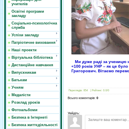
учителів
Освітні програми
закладу
Соціально-психологічна
служба
Успіхи закладу
Патріотичне виховання
Наші проекти
Віртуальна бібліотека
Ми дуже раді за ученицю н
Дистанційне навчання
«100 років УНР – як це бул
Григорович. Вітаємо перем
Випускникам
Батькам
Учням
Переглядів
:
854
|
Рейтинг
:
0.0
/
0
Медалісти
Всього коментарів
:
0
Розклад уроків
Фотоальбоми
Увійдіть:
Безпека в Інтернеті
Безпека життєдіяльності