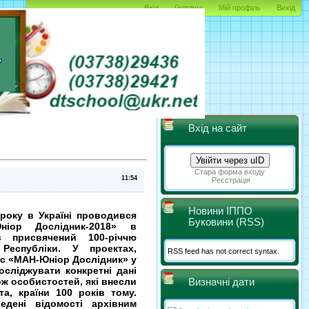
Вхід
Головна
Мій профіль
Вихід
Вхід на сайт
Увійти через uID
Стара форма входу
Реєстрація
Новини ІППО
 року в Україні проводився
Буковини (RSS)
ніор Дослідник-2018» в
ув присвячений 100-річчю
 Республіки. У проектах,
RSS feed has not correct syntax.
рс «МАН-Юніор Дослідник» у
осліджувати конкретні дані
ож особистостей, які внесли
Визначні дати
та, країни 100 років тому.
едені відомості архівним