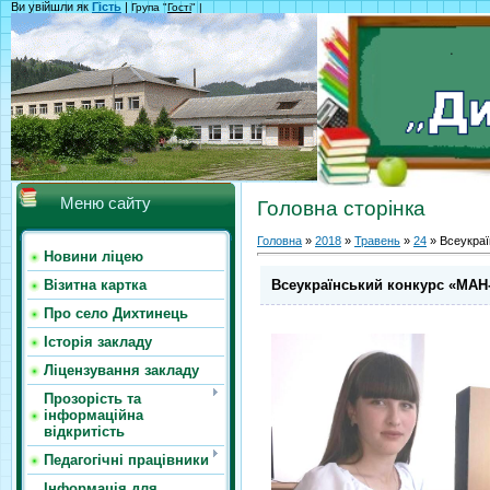
Ви увійшли як
Гість
|
Група "
Гості
" |
Меню сайту
Головна сторінка
Головна
»
2018
»
Травень
»
24
» Всеукраї
Новини ліцею
Всеукраїнський конкурс «МАН
Візитна картка
Про село Дихтинець
Історія закладу
Ліцензування закладу
Прозорість та
інформаційна
відкритість
Педагогічні працівники
Інформація для