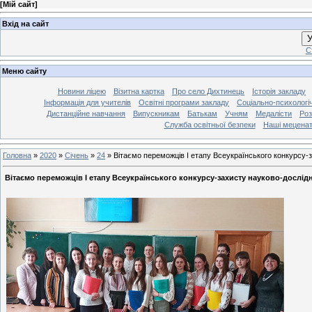
[
Мій сайт
]
Вхід на сайт
У
С
Меню сайту
Новини ліцею
Візитна картка
Про село Дихтинець
Історія закладу
Інформація для учителів
Освітні програми закладу
Соціально-психологі
Дистанційне навчання
Випускникам
Батькам
Учням
Медалісти
Роз
Служба освітньої безпеки
Наші мецена
Головна
»
2020
»
Січень
»
24
»
Вітаємо переможців І етапу Всеукраїнського конкурсу-
Вітаємо переможців І етапу Всеукраїнського конкурсу-захисту науково-дослід