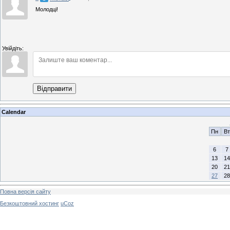
Молодці!
Увійдіть:
Відправити
Calendar
Пн
Вт
6
7
13
14
20
21
27
28
Повна версія сайту
Безкоштовний хостинг
uCoz