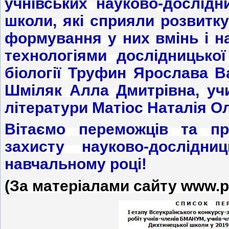
учнівських науково-дослідн
школи, які сприяли розвитку
формування у них вмінь і н
технологіями дослідницької
біології Труфин Ярослава Ва
Шміляк Алла Дмитрівна, учи
літератури Матіос Наталія Ол
Вітаємо переможців та пр
захисту науково-дослідни
навчальному році!
(За матеріалами сайту www.p