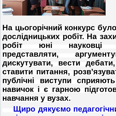
На цьогорічний конкурс бул
дослідницьких робіт.
На зах
робіт юні науковці д
представляти, аргумен
дискутувати, вести дебати
ставити питання, розв’язуват
публічні виступи сприяють
навичок і є гарною підгот
навчання у вузах.
Щиро дякуємо педагогічни